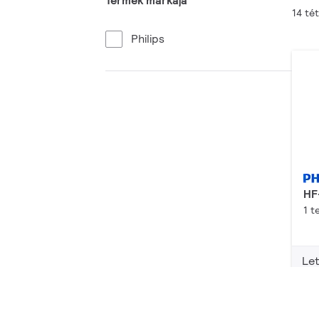
Termék márkája
14 tét
Philips
HF
1 t
Let