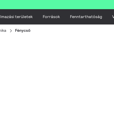
lmazási területek
Források
Fenntarthatóság
V
nika
Fénycső