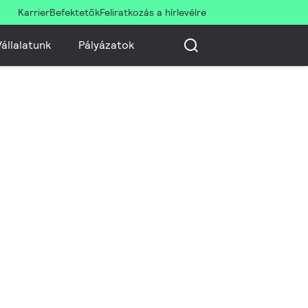
Karrier
Befektetők
Feliratkozás a hírlevélre
állalatunk
Pályázatok