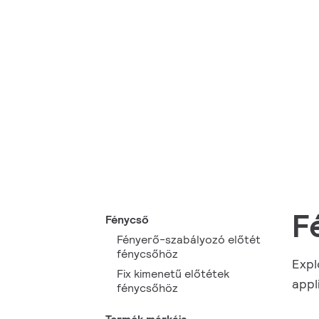
F
Fénycső
Fényerő-szabályozó előtét
fénycsőhöz
Expl
Fix kimenetű előtétek
appl
fénycsőhöz