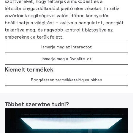
szoftvereket, hogy feltárják a működést és a
létesítménygazdálkodást javító elemzéseket. Intuitív
vezérlőink segítségével valós időben könnyedén
beállíthatja a világítást – javítva a hangulatot, energiát
takarítva meg, és nagyobb kontrollt biztosítva az
embereknek a terük felett.
Ismerje meg az Interactot
Ismerje meg a Dynalite-ot
Kiemelt termékek
Böngésszen termékkatalógusunkban​
Többet szeretne tudni?