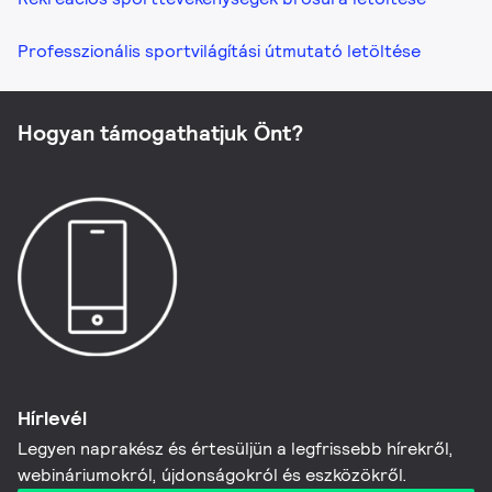
Professzionális sportvilágítási útmutató letöltése
Hogyan támogathatjuk Önt?
Hírlevél
Legyen naprakész és értesüljün a legfrissebb hírekről,
webináriumokról, újdonságokról és eszközökről.​