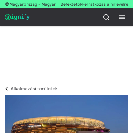
Magyarország - Magyar
Befektetők
Feliratkozás a hírlevélre
Sportalkalmazások
Ahol minden meccs fényesen ragyog
Alkalmazási területek