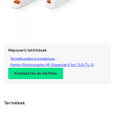
Népszerű letöltések
Termékcsalád prospektusa
Family-Photographs-HF-Essential II for TL5/TL-D
Kiválasztás és letöltés
Termékek