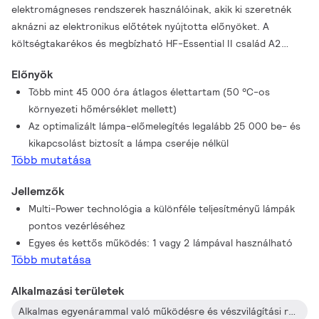
elektromágneses rendszerek használóinak, akik ki szeretnék
aknázni az elektronikus előtétek nyújtotta előnyöket. A
költségtakarékos és megbízható HF-Essential II család A2
osztályú energiahatékonysággal rendelkezik, robosztus
Előnyök
kivitelezése pedig megfelel minden vonatkozó nemzetközi
Több mint 45 000 óra átlagos élettartam (50 °C-os
biztonsági és teljesítményre vonatkozó szabványnak. A HF-
környezeti hőmérséklet mellett)
Essential II ideális választás az új és meglévő építőipari és
Az optimalizált lámpa-előmelegítés legalább 25 000 be- és
kereskedelmi alkalmazásokhoz, ideértve az általános felületre
kikapcsolást biztosít a lámpa cseréje nélkül
szerelt, irodai, parkolóház- és raktárvilágítási, valamint egyéb
Több mutatása
megoldásokat.
Jellemzők
Multi-Power technológia a különféle teljesítményű lámpák
pontos vezérléséhez
Egyes és kettős működés: 1 vagy 2 lámpával használható
Több mutatása
Alkalmazási területek
Alkalmas egyenárammal való működésre és vészvilágítási rendszerekben való használatra is