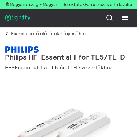
Magyarország - Magyar
Befektetők
Feliratkozás a hírlevélre
Fix kimenetű előtétek fénycsőhöz
Philips HF-Essential II for TL5/TL-D
HF-Essential II a TL5 és TL-D vezérlőkhöz