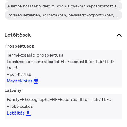
A lámpa hosszabb ideig működik a gyakran kapcsolgatott alkalmazásokban, amelyekben jelenlét- vagy mozgásérzékelőket használnak (akár 15 bekapcsolás naponta)
Irodaépületekben, kórházakban, bevásárlóközpontokban, nagyáruházakban és iskolákban használt I. és II. védelmi osztályú világítótestekhez
Letöltések
Prospektusok
Termékcsalád prospektusa
Localized commercial leaflet HF-Essential II for TL5/TL-D
hu_HU
pdf 417.4 kB
Megtekintés
Látvány
Family-Photographs-HF-Essential II for TL5/TL-D
Több eszköz
Letöltés