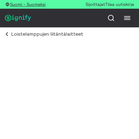
Suomi - Suomeksi
Sijoittajat
Tilaa uutiskirje
Loistelamppujen liitäntälaitteet