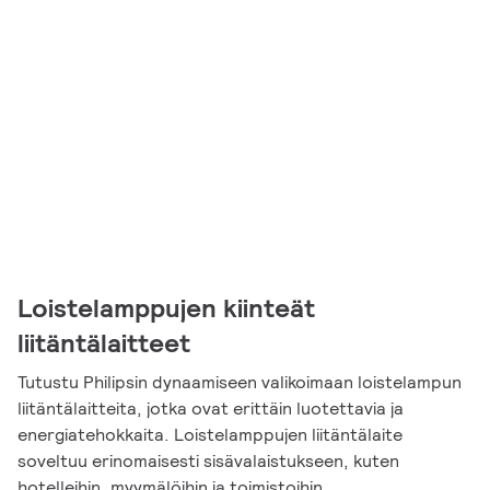
Loistelamppujen kiinteät
liitäntälaitteet
Tutustu Philipsin dynaamiseen valikoimaan loistelampun
liitäntälaitteita, jotka ovat erittäin luotettavia ja
energiatehokkaita. Loistelamppujen liitäntälaite
soveltuu erinomaisesti sisävalaistukseen, kuten
hotelleihin, myymälöihin ja toimistoihin.