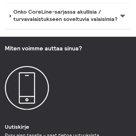
Onko CoreLine-sarjassa akullisia /
turvavalaistukseen soveltuvia valaisimia?
Miten voimme auttaa sinua?
Uutiskirje
Pysy ajan tasalla – saat tietoa uutuuksista,