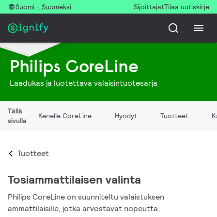
Suomi - Suomeksi
Sijoittajat
Tilaa uutiskirje
Philips CoreLine
Laadukas ja luotettava valaisintuotesarja
Tällä
Kenelle CoreLine
Hyödyt
Tuotteet
K
sivulla
Tuotteet
Tosiammattilaisen valinta
Philips CoreLine on suunniteltu valaistuksen
ammattilaisille, jotka arvostavat nopeutta,