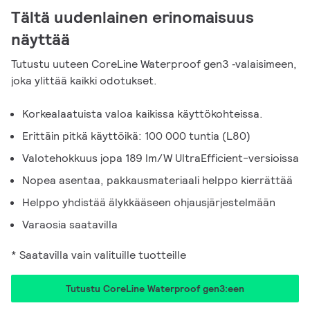
Tältä uudenlainen erinomaisuus
näyttää
Tutustu uuteen CoreLine Waterproof gen3 ‑valaisimeen,
joka ylittää kaikki odotukset.
Korkealaatuista valoa kaikissa käyttökohteissa.
Erittäin pitkä käyttöikä: 100 000 tuntia (L80)
Valotehokkuus jopa 189 lm/W UltraEfficient-versioissa
Nopea asentaa, pakkausmateriaali helppo kierrättää
Helppo yhdistää älykkääseen ohjausjärjestelmään
Varaosia saatavilla
* Saatavilla vain valituille tuotteille
Tutustu CoreLine Waterproof gen3:een