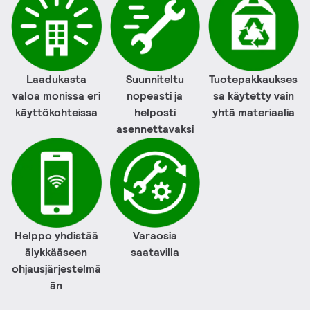
Laadukasta
Suunniteltu
Tuotepakkaukses
valoa monissa eri
nopeasti ja
sa käytetty vain
käyttökohteissa
helposti
yhtä materiaalia
asennettavaksi
Helppo yhdistää
Varaosia
älykkääseen
saatavilla
ohjausjärjestelmä
än