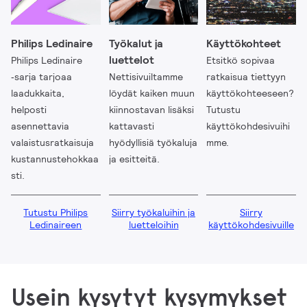
Philips Ledinaire
Työkalut ja
Käyttökohteet
luettelot
Philips Ledinaire
Etsitkö sopivaa
‑sarja tarjoaa
Nettisivuiltamme
ratkaisua tiettyyn
laadukkaita,
löydät kaiken muun
käyttökohteeseen?
helposti
kiinnostavan lisäksi
Tutustu
asennettavia
kattavasti
käyttökohdesivuihi
valaistusratkaisuja
hyödyllisiä työkaluja
mme.
kustannustehokkaa
ja esitteitä.
sti.
Tutustu Philips
Siirry työkaluihin ja
Siirry
Ledinaireen
luetteloihin
käyttökohdesivuille
Usein kysytyt kysymykset