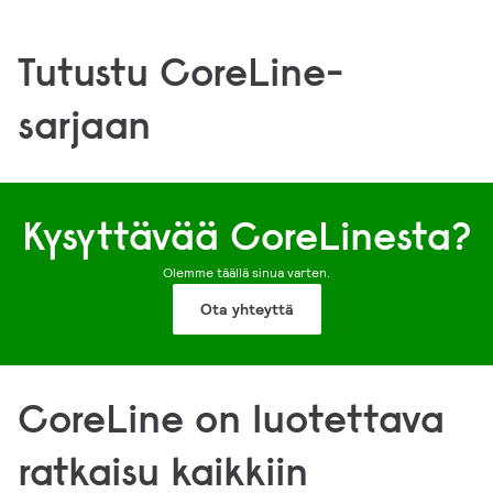
Tutustu CoreLine-
sarjaan
Coreline Tempo Medium
CoreLine Trunking Gen2.5
CoreLine Batten
CoreLine Highbay Gen6
CoreLine Panel Gen6
Kysyttävää CoreLinesta?
Olemme täällä sinua varten.
Ota yhteyttä
CoreLine on luotettava
ratkaisu kaikkiin