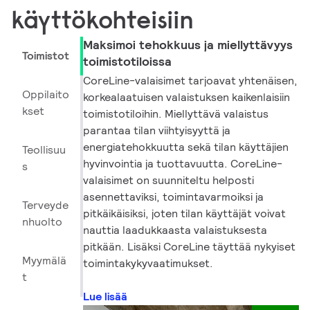
käyttökohteisiin
Maksimoi tehokkuus ja miellyttävyys
Toimistot
toimistotiloissa
CoreLine-valaisimet tarjoavat yhtenäisen,
Oppilaito
korkealaatuisen valaistuksen kaikenlaisiin
kset
toimistotiloihin. Miellyttävä valaistus
parantaa tilan viihtyisyyttä ja
energiatehokkuutta sekä tilan käyttäjien
Teollisuu
hyvinvointia ja tuottavuutta. CoreLine-
s
valaisimet on suunniteltu helposti
asennettaviksi, toimintavarmoiksi ja
Terveyde
pitkäikäisiksi, joten tilan käyttäjät voivat
nhuolto
nauttia laadukkaasta valaistuksesta
pitkään. Lisäksi CoreLine täyttää nykyiset
Myymälä
toimintakykyvaatimukset.
t
Lue lisää