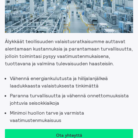
Älykkäät teollisuuden valaistusratkaisumme auttavat
alentamaan kustannuksia ja parantamaan turvallisuutta,
jolloin toimintasi pysyy vaatimustenmukaisena,
tuottavana ja valmiina tulevaisuuden haasteisiin.
Vähennä energiankulutusta ja hiilijalanjälkeä
laadukkaasta valaistuksesta tinkimättä
Paranna turvallisuutta ja vähennä onnettomuuksista
johtuvia seisokkiaikoja
Minimoi huollon tarve ja varmista
vaatimustenmukaisuus
Ota yhteyttä