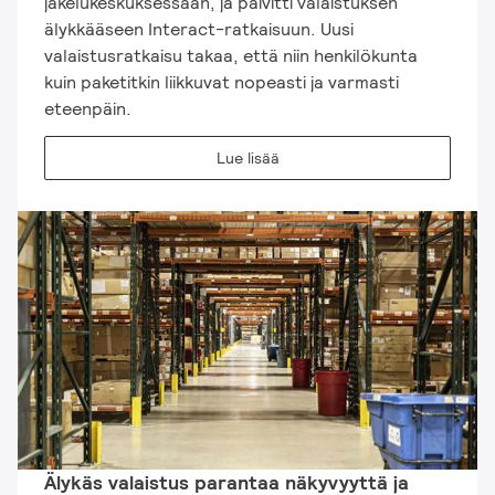
jakelukeskuksessaan, ja päivitti valaistuksen
älykkääseen Interact-ratkaisuun. Uusi
valaistusratkaisu takaa, että niin henkilökunta
kuin paketitkin liikkuvat nopeasti ja varmasti
eteenpäin.
Lue lisää
Älykäs valaistus parantaa näkyvyyttä ja