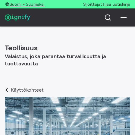
Suomi - Suomeksi
Sijoittajat
Tilaa uutiskirje
Teollisuus
Valaistus, joka parantaa turvallisuutta ja
tuottavuutta
Käyttökohteet