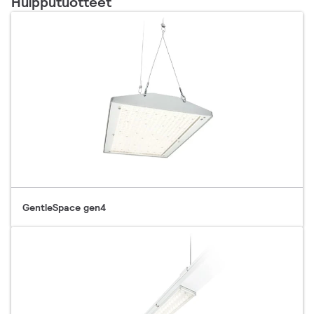
Huipputuotteet
GentleSpace gen4