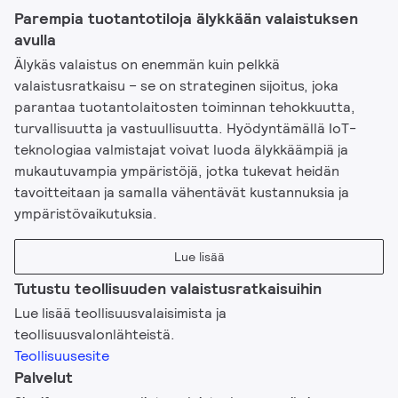
Parempia tuotantotiloja älykkään valaistuksen
avulla
Älykäs valaistus on enemmän kuin pelkkä
valaistusratkaisu – se on strateginen sijoitus, joka
parantaa tuotantolaitosten toiminnan tehokkuutta,
turvallisuutta ja vastuullisuutta. Hyödyntämällä IoT-
teknologiaa valmistajat voivat luoda älykkäämpiä ja
mukautuvampia ympäristöjä, jotka tukevat heidän
tavoitteitaan ja samalla vähentävät kustannuksia ja
ympäristövaikutuksia.
Lue lisää
Tutustu teollisuuden valaistusratkaisuihin
Lue lisää teollisuusvalaisimista ja
teollisuusvalonlähteistä.
Teollisuusesite
Palvelut