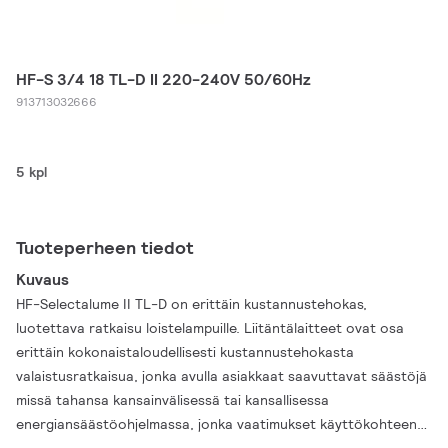
HF-S 3/4 18 TL-D II 220-240V 50/60Hz
913713032666
5 kpl
Tuoteperheen tiedot
Kuvaus
HF-Selectalume II TL-D on erittäin kustannustehokas,
luotettava ratkaisu loistelampuille. Liitäntälaitteet ovat osa
erittäin kokonaistaloudellisesti kustannustehokasta
valaistusratkaisua, jonka avulla asiakkaat saavuttavat säästöjä
missä tahansa kansainvälisessä tai kansallisessa
energiansäästöohjelmassa, jonka vaatimukset käyttökohteen