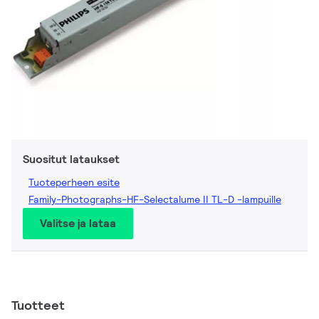
Suositut lataukset
Tuoteperheen esite
Family-Photographs-HF-Selectalume II TL-D -lampuille
Valitse ja lataa
Tuotteet