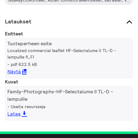
Sisäkäyttökohteet, kuten toimistorakennukset, sairaalat, valintamyymälät, tavaratalot, teollisuuskiinteistöt ja oppilaitokset
Lataukset
Esitteet
Tuoteperheen esite
Localized commercial leaflet HF-Selectalume II TL-D -
lampuille fi_FI
pdf 622.5 kB
Näytä
Kuvat
Family-Photographs-HF-Selectalume II TL-D -
lampuille
Useita resursseja
Lataa