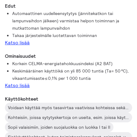
tulee täyttää. HF-Selectalume II -järjestelmän TL-D-
Edut
liitäntälaitteet sopivat erinomaisesti monenlaisiin kaupan alan
Automaattinen uudelleensytytys (jännitekatkon tai
uusiin rakennuskohteisiin ja jälkiasennuskohteisiin, kuten
lampunvaihdon jälkeen) varmistaa helpon toiminnan ja
yleisvalaistukseen pinta-asennuksena tai
mutkattoman lampunvaihdon
toimistovalaistuksena, pysäköintihalleihin, varastoihin ja muihin
Takaa järjestelmälle luotettavan toiminnan
käyttötarkoituksiin – myös vesitiiviyttä edellyttäviin kohteisiin.
Katso lisää
Liitäntälaite on suunniteltu ensisijaisesti sisäkäyttöön.
Ulkotilojen käyttökohteissa valaisimen on täytettävä vähintään
Ominaisuudet
luokanⅠvaatimukset ja sen on oltava riittävän hyvin suojatty
Korkein CELMA-energiatehokkuusindeksi (A2 BAT)
veden sisäänpääsyltä ja pölyltä. Asennuksessa on otettava
Keskimääräinen käyttöikä on yli 85 000 tuntia (Ta= 50 °C),
huomioon, että kokonaisuuden on oltava ukkossuojattu ja
vikaantumisaste ≤ 0,1% per 1 000 tuntia
muilta osin täytettävä vastaavan tyypillisen asennus- ja
Katso lisää
käyttökohteen sähkölaitteilta vaadittavat suojausmääräykset.
Käyttökohteet
Voidaan käyttää myös tasavirtaa vaativissa kohteissa sekä turvalaistusasennuksissa; täysin turvavalaistukselle asetetun EN 61347-3 -annex J -standardin mukainen
Kohteisiin, joissa sytytyskertoja on useita, esim. joissa käytetään läsnäolo- tai liiketunnistimia
Sopii valaisimiin, joiden suojaluokka on luokka I tai II