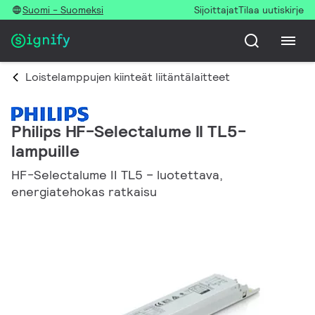
Suomi - Suomeksi
Sijoittajat
Tilaa uutiskirje
Loistelamppujen kiinteät liitäntälaitteet
Philips HF-Selectalume II TL5-
lampuille
HF-Selectalume II TL5 − luotettava,
energiatehokas ratkaisu