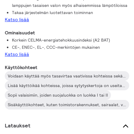
lamppujen tasaisen valon myös alhaisemmissa lämpötiloissa
yleisvalaistukseen pinta-asennuksena tai
Takaa järjestelmän luotettavan toiminnan
toimistovalaistuksena, pysäköintihalleihin, varastoihin ja muihin
Katso lisää
käyttötarkoituksiin – myös vesitiiviyttä edellyttäviin kohteisiin.
Liitäntälaite on suunniteltu ensisijaisesti sisäkäyttöön.
Ominaisuudet
Ulkotilojen käyttökohteissa valaisimen on täytettävä vähintään
Korkein CELMA-energiatehokkuusindeksi (A2 BAT)
luokanⅠvaatimukset ja sen on oltava riittävän hyvin vesi- ja
CE-, ENEC-, EL-, CCC-merkintöjen mukainen
pölysuojattu. Asennuksessa on otettava huomioon, että
Katso lisää
kokonaisuuden on oltava ukkossuojattu ja muilta osin
täytettävä vastaavan tyypillisen asennus- ja käyttökohteen
Käyttökohteet
sähkölaitteilta vaadittavat suojausmääräykset.
Voidaan käyttää myös tasavirtaa vaativissa kohteissa sekä turvalaistusasennuksissa; täysin turvavalaistukselle asetetun EN 61347-3 -annex J -standardin mukainen
Lisää käyttöikää kohteissa, joissa sytytyskertoja on useita, esim. kohteissa, joissa käytetään läsnäolo- tai liiketunnistimia
Sopii valaisimiin, joiden suojaluokka on luokka I tai II
Sisäkäyttökohteet, kuten toimistorakennukset, sairaalat, valintamyymälät, tavaratalot, teollisuuskiinteistöt ja oppilaitokset
Lataukset