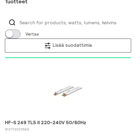
Tuotteet
Vertaa
Lisää suodattimia
HF-S 249 TL5 II 220-240V 50/60Hz
913713033566