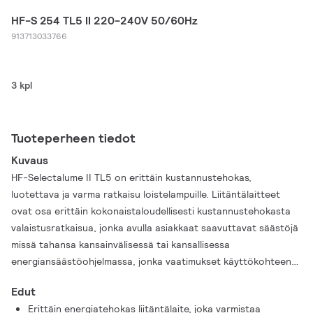
HF-S 254 TL5 II 220-240V 50/60Hz
913713033766
3 kpl
Tuoteperheen tiedot
Kuvaus
HF-Selectalume II TL5 on erittäin kustannustehokas,
luotettava ja varma ratkaisu loistelampuille. Liitäntälaitteet
ovat osa erittäin kokonaistaloudellisesti kustannustehokasta
valaistusratkaisua, jonka avulla asiakkaat saavuttavat säästöjä
missä tahansa kansainvälisessä tai kansallisessa
energiansäästöohjelmassa, jonka vaatimukset käyttökohteen
tulee täyttää. HF-Selectalume II -järjestelmän TL5-
Edut
liitäntälaitteet sopivat erinomaisesti monenlaisiin kaupan alan
Erittäin energiatehokas liitäntälaite, joka varmistaa
uusiin rakennuskohteisiin ja saneerauskohteisiin, kuten