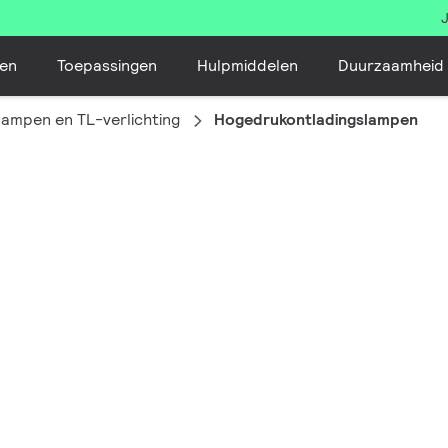
en
Toepassingen
Hulpmiddelen
Duurzaamheid
lampen en TL-verlichting
Hogedrukontladingslampen