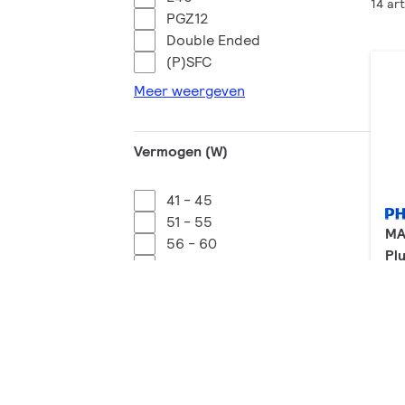
14 art
PGZ12
Double Ended
(P)SFC
Meer weergeven
Vermogen (W)
41 - 45
51 - 55
MA
56 - 60
Pl
71 - 75
6 
86 - 90
Meer weergeven
Do
Lichtstroom (lm)