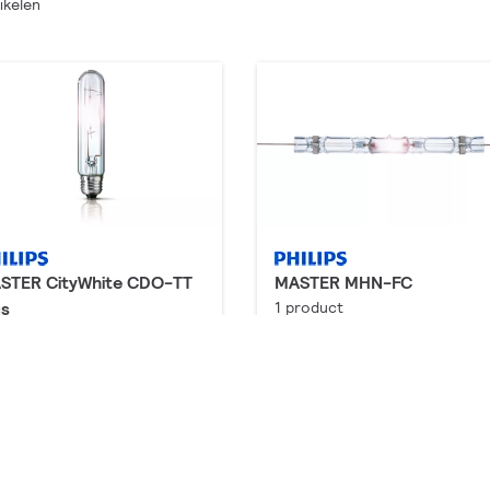
ikelen
STER CityWhite CDO-TT
MASTER MHN-FC
us
1 product
producten
wnloads
Downloads