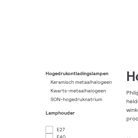
H
Hogedrukontladingslampen
Keramisch metaalhalogeen
Kwarts-metaalhalogeen
Phil
SON-hogedruknatrium
held
wink
Lamphouder
prod
E27
E40