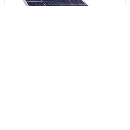
SmartBright Solar All-in-two Street Light
3 products
ดาวน์โหลด
Specification