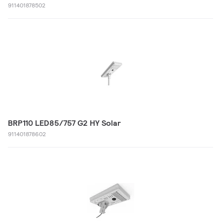
911401878502
BRP110 LED85/757 G2 HY Solar
911401878602