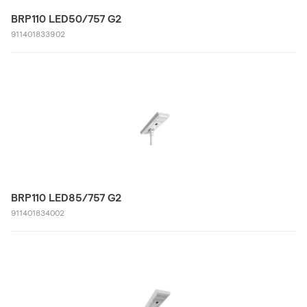
BRP110 LED50/757 G2
911401833902
BRP110 LED85/757 G2
911401834002