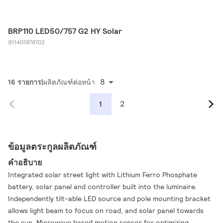
BRP110 LED50/757 G2 HY Solar
911401878702
8
16 รายการ
ผลิตภัณฑ์ต่อหน้า
2
1
ข้อมูลตระกูลผลิตภัณฑ์
คำอธิบาย
Integrated solar street light with Lithium Ferro Phosphate
battery, solar panel and controller built into the luminaire.
Independently tilt-able LED source and pole mounting bracket
allows light beam to focus on road, and solar panel towards
the sun. Microwave based motion sensor for optimizing