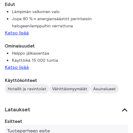
Edut
Lämpimän valkoinen valo
Jopa 80 %:n energiansäästöt perinteisiin
halogeenilamppuihin verrattuna
Katso lisää
Ominaisuudet
Helppo jälkiasentaa
Käyttöikä 15 000 tuntia
Katso lisää
Käyttökohteet
Hotellit ja ravintolat
Vähittäismyymälät
Asuinalueet
Lataukset
Esitteet
Tuoteperheen esite