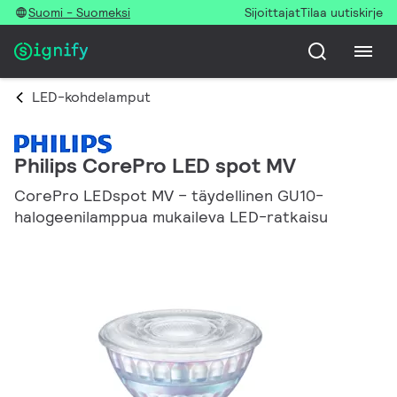
Suomi - Suomeksi
Sijoittajat
Tilaa uutiskirje
LED-kohdelamput
Philips CorePro LED spot MV
CorePro LEDspot MV – täydellinen GU10-
halogeenilamppua mukaileva LED-ratkaisu