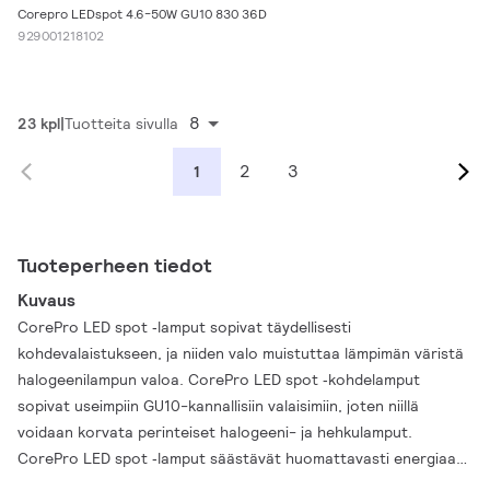
Corepro LEDspot 4.6-50W GU10 830 36D
929001218102
8
23 kpl
Tuotteita sivulla
2
3
1
Tuoteperheen tiedot
Kuvaus
CorePro LED spot ‑lamput sopivat täydellisesti
kohdevalaistukseen, ja niiden valo muistuttaa lämpimän väristä
halogeenilampun valoa. CorePro LED spot ‑kohdelamput
sopivat useimpiin GU10-kannallisiin valaisimiin, joten niillä
voidaan korvata perinteiset halogeeni- ja hehkulamput.
CorePro LED spot ‑lamput säästävät huomattavasti energiaa
ja minimoivat huoltokustannukset.