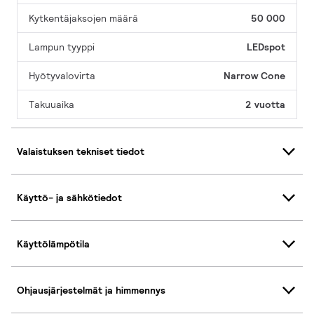
Kytkentäjaksojen määrä
50 000
Lampun tyyppi
LEDspot
Hyötyvalovirta
Narrow Cone
Takuuaika
2 vuotta
Valaistuksen tekniset tiedot
Käyttö- ja sähkötiedot
Käyttölämpötila
Ohjausjärjestelmät ja himmennys