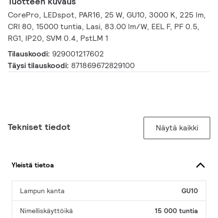
Tuotteen kuvaus
CorePro, LEDspot, PAR16, 25 W, GU10, 3000 K, 225 lm,
CRI 80, 15000 tuntia, Lasi, 83.00 lm/W, EEL F, PF 0.5,
RG1, IP20, SVM 0.4, PstLM 1
Tilauskoodi:
929001217602
Täysi tilauskoodi:
871869672829100
Tekniset tiedot
Näytä kaikki
Yleistä tietoa
Lampun kanta
GU10
Nimelliskäyttöikä
15 000 tuntia