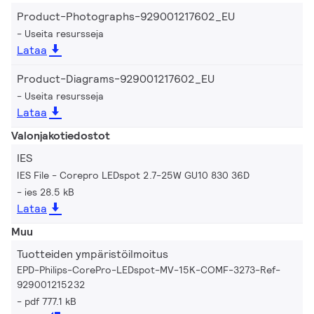
Product-Photographs-929001217602_EU
Useita resursseja
Lataa
Product-Diagrams-929001217602_EU
Useita resursseja
Lataa
Valonjakotiedostot
IES
IES File - Corepro LEDspot 2.7-25W GU10 830 36D
ies 28.5 kB
Lataa
Muu
Tuotteiden ympäristöilmoitus
EPD-Philips-CorePro-LEDspot-MV-15K-COMF-3273-Ref-
929001215232
pdf 777.1 kB