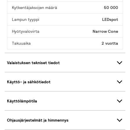
Kytkentäjaksojen määrä
50 000
Lampun tyyppi
LEDspot
Hyötyvalovirta
Narrow Cone
Takuuaika
2 vuotta
Valaistuksen tekniset tiedot
Käyttö- ja sähkötiedot
Käyttölämpötila
Ohjausjärjestelmät ja himmennys