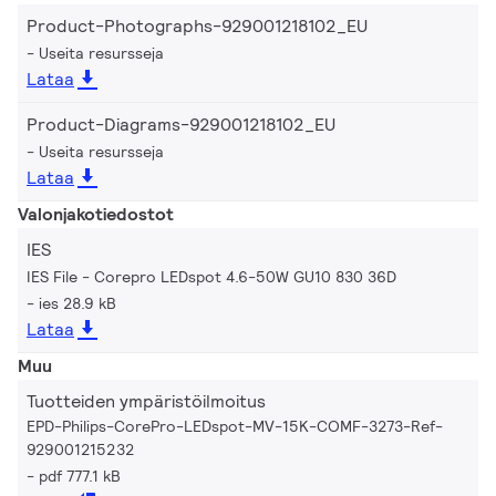
Product-Photographs-929001218102_EU
Useita resursseja
Lataa
Product-Diagrams-929001218102_EU
Useita resursseja
Lataa
Valonjakotiedostot
IES
IES File - Corepro LEDspot 4.6-50W GU10 830 36D
ies 28.9 kB
Lataa
Muu
Tuotteiden ympäristöilmoitus
EPD-Philips-CorePro-LEDspot-MV-15K-COMF-3273-Ref-
929001215232
pdf 777.1 kB