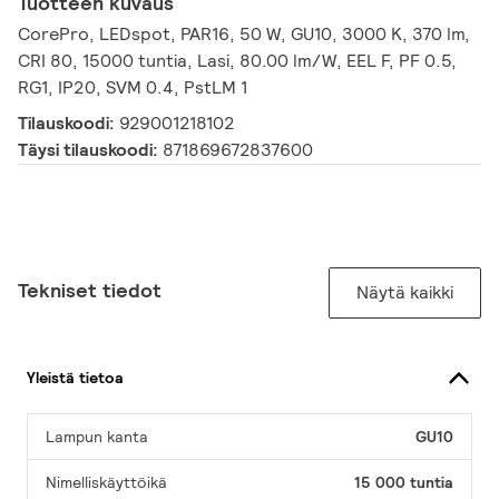
Tuotteen kuvaus
CorePro, LEDspot, PAR16, 50 W, GU10, 3000 K, 370 lm,
CRI 80, 15000 tuntia, Lasi, 80.00 lm/W, EEL F, PF 0.5,
RG1, IP20, SVM 0.4, PstLM 1
Tilauskoodi:
929001218102
Täysi tilauskoodi:
871869672837600
Tekniset tiedot
Näytä kaikki
Yleistä tietoa
Lampun kanta
GU10
Nimelliskäyttöikä
15 000 tuntia