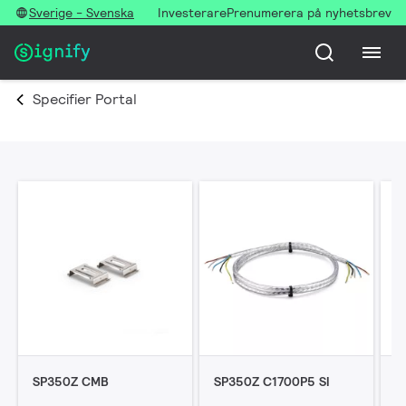
Sverige - Svenska
Investerare
Prenumerera på nyhetsbrev
Specifier Portal
SP350Z CMB
SP350Z C1700P5 SI
S