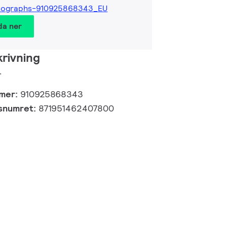
tographs-910925868343_EU
da ner
rivning
r
mmer:
910925868343
gsnumret:
871951462407800