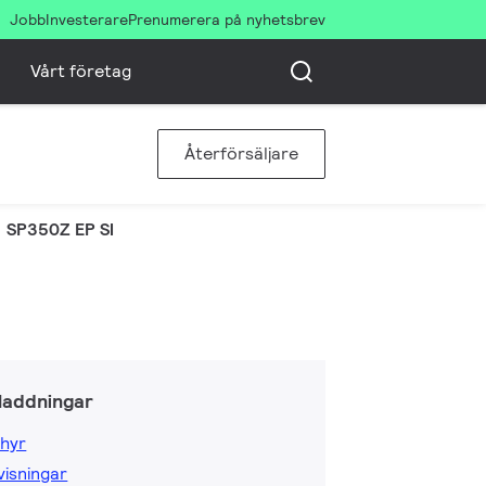
Jobb
Investerare
Prenumerera på nyhetsbrev
Vårt företag
Återförsäljare
SP350Z EP SI
laddningar
hyr
isningar