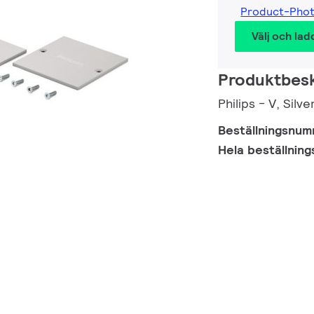
Product-Pho
Välj och lad
Produktbesk
Philips - V, Silve
Beställningsnu
Hela beställnin