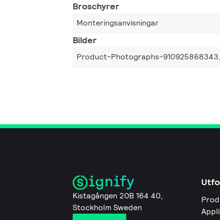
Broschyrer
Monteringsanvisningar
Bilder
Product-Photographs-910925868343
Utfo
Kistagången 20B 164 40,
Prod
Stockholm Sweden
Appl