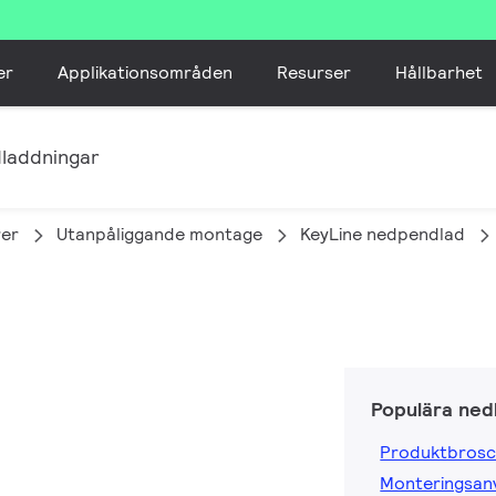
er
Applikationsområden
Resurser
Hållbarhet
laddningar
er
Utanpåliggande montage
KeyLine nedpendlad
Populära ned
Produktbrosc
Monteringsanv