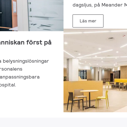
dagsljus, på Meander 
Läs mer
nniskan först på
a belysningslösningar
ersonalens
 anpassningsbara
spital.