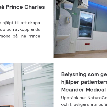
på Prince Charles
hjälpt till att skapa
nde och avkopplande
rsonal på The Prince
Belysning som ge
hjälper patienter
Meander Medical
Upptäck hur NatureCo
och trevligare atmosfär