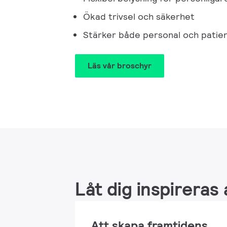
Ökad trivsel och säkerhet
Stärker både personal och patie
Läs vår broschyr
Låt dig inspireras
Att skapa framtidens