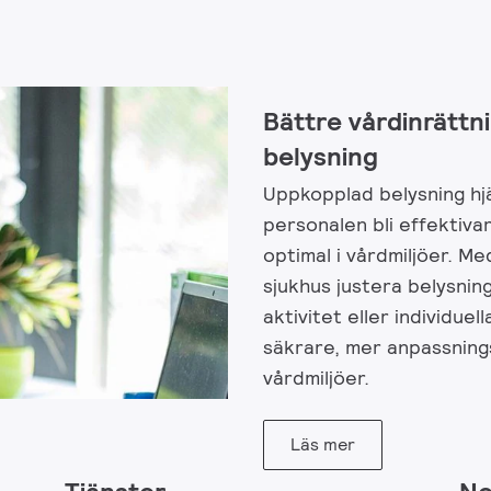
Bättre vårdinrättn
belysning
Uppkopplad belysning hj
personalen bli effektiva
optimal i vårdmiljöer. M
sjukhus justera belysnin
aktivitet eller individuell
säkrare, mer anpassning
vårdmiljöer.
Läs mer