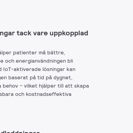
ingar tack vare uppkopplad
älper patienter må bättre,
re och energianvändningen bli
ed IoT-aktiverade lösningar kan
gen baserat på tid på dygnet,
a behov – vilket hjälper till att skapa
sbara och kostnadseffektiva