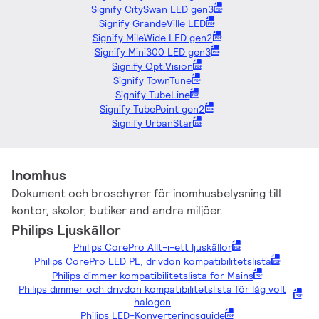
Signify CitySwan LED gen3
Signify GrandeVille LED
Signify MileWide LED gen2
Signify Mini300 LED gen3
Signify OptiVision
Signify TownTune
Signify TubeLine
Signify TubePoint gen2
Signify UrbanStar
Inomhus
Dokument och broschyrer för inomhusbelysning till
kontor, skolor, butiker and andra miljöer.
Philips Ljuskällor
Philips CorePro Allt-i-ett ljuskällor
Philips CorePro LED PL, drivdon kompatibilitetslista
Philips dimmer kompatibilitetslista för Mains
Philips dimmer och drivdon kompatibilitetslista för låg volt
halogen
Philips LED-Konverteringsguide