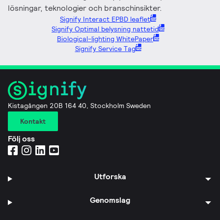
lösningar, teknologier och branschinsikter.
Signify Interact EPBD leaflet
Signify Optimal belysning nattetid
Biological-lighting WhitePaper
Signify Service Tag
Kistagången 20B 164 40, Stockholm Sweden
Kontakt
Följ oss
Utforska
Genomslag