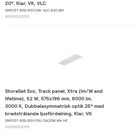
20°, Klar, Vit, VLC
SM515T 80S/830 DIA-VLC A20 WH
910505102702
StoreSet Evo, Track panel, Xtra (lm/W and
lifetime), 52 W, 575x196 mm, 8000 lm,
3000 K, Dubbelasymmetrisk optik 25° med
bredstrålande ljusfördelning, Klar, Vit
SM515T 80S/830 PSU DA25W WH HE
910505102703