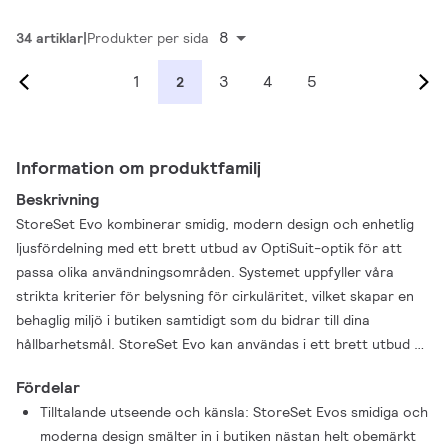
8
34 artiklar
Produkter per sida
1
3
4
5
2
Information om produktfamilj
Beskrivning
StoreSet Evo kombinerar smidig, modern design och enhetlig
ljusfördelning med ett brett utbud av OptiSuit-optik för att
passa olika användningsområden. Systemet uppfyller våra
strikta kriterier för belysning för cirkuläritet, vilket skapar en
behaglig miljö i butiken samtidigt som du bidrar till dina
hållbarhetsmål. StoreSet Evo kan användas i ett brett utbud av
butiksanvändningar: det kan enkelt anslutas till strömskenor,
Fördelar
skensystemet Maxos fusion eller infällt montage i tak.
Tilltalande utseende och känsla: StoreSet Evos smidiga och
moderna design smälter in i butiken nästan helt obemärkt