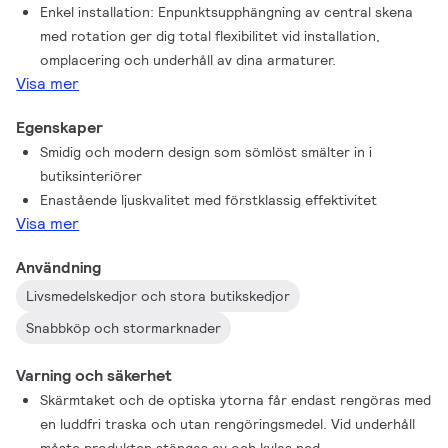
Enkel installation: Enpunktsupphängning av central skena
med rotation ger dig total flexibilitet vid installation,
omplacering och underhåll av dina armaturer.
Visa mer
Egenskaper
Smidig och modern design som sömlöst smälter in i
butiksinteriörer
Enastående ljuskvalitet med förstklassig effektivitet
Visa mer
Användning
Livsmedelskedjor och stora butikskedjor
Snabbköp och stormarknader
Varning och säkerhet
Skärmtaket och de optiska ytorna får endast rengöras med
en luddfri traska och utan rengöringsmedel. Vid underhåll
måste produkten stängas av och kylas ned.