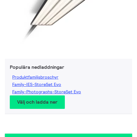
Populära nedladdningar
Produktfamiljsbroschyr
Family-IES-StoreSet Evo
Family-Photographs-StoreSet Evo
Välj och ladda ner