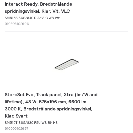
Interact Ready, Bredstrålande
spridningsvinkel, Klar, Vit, VLC
SM515S 66S/840 DIA-VLC WB WH
910505102696
StoreSet Evo, Track panel, Xtra (lm/W and
lifetime), 43 W, 575x196 mm, 6600 lm,
3000 K, Bredstrålande spridningsvinkel,
Klar, Svart
SM515T 66S/830 PSU WB BK HE
910505102697