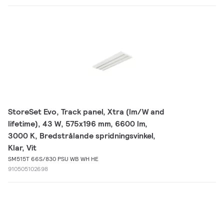
StoreSet Evo, Track panel, Xtra (lm/W and
lifetime), 43 W, 575x196 mm, 6600 lm,
3000 K, Bredstrålande spridningsvinkel,
Klar, Vit
SM515T 66S/830 PSU WB WH HE
910505102698