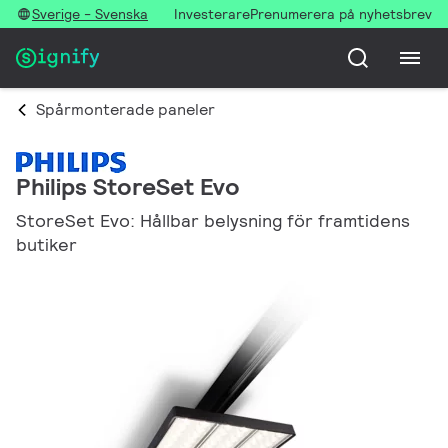
Sverige - Svenska
Investerare
Prenumerera på nyhetsbrev
Spårmonterade paneler
Philips StoreSet Evo
StoreSet Evo: Hållbar belysning för framtidens
butiker