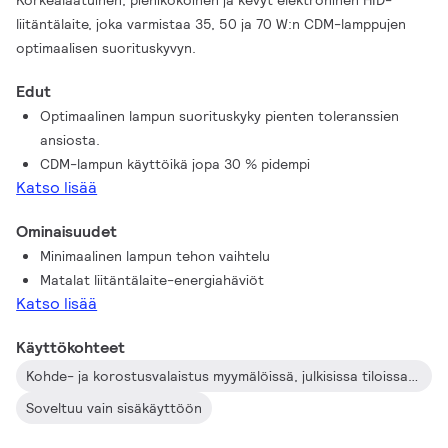
Korkealaatuinen, pienikokoinen ja kevyt elektroninen HID-
liitäntälaite, joka varmistaa 35, 50 ja 70 W:n CDM-lamppujen
optimaalisen suorituskyvyn.
Edut
Optimaalinen lampun suorituskyky pienten toleranssien
ansiosta.
CDM-lampun käyttöikä jopa 30 % pidempi
Katso lisää
Ominaisuudet
Minimaalinen lampun tehon vaihtelu
Matalat liitäntälaite-energiahäviöt
Katso lisää
Käyttökohteet
Kohde- ja korostusvalaistus myymälöissä, julkisissa tiloissa, auloissa ja toimistoissa
Soveltuu vain sisäkäyttöön