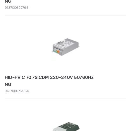
NG
913700652766
HID-PV C 70 /S CDM 220-240V 50/60Hz
NG
913700652966