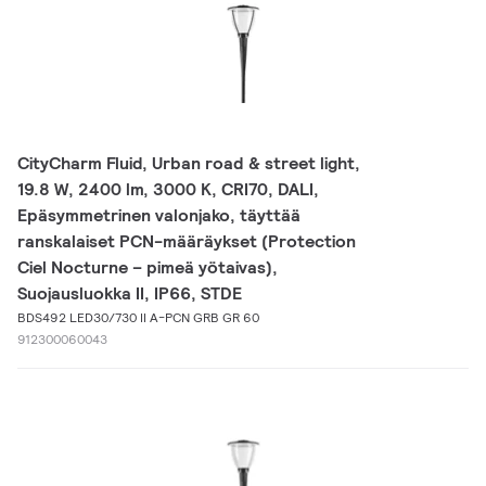
CityCharm Fluid, Urban road & street light,
19.8 W, 2400 lm, 3000 K, CRI70, DALI,
Epäsymmetrinen valonjako, täyttää
ranskalaiset PCN-määräykset (Protection
Ciel Nocturne – pimeä yötaivas),
Suojausluokka II, IP66, STDE
BDS492 LED30/730 II A-PCN GRB GR 60
912300060043