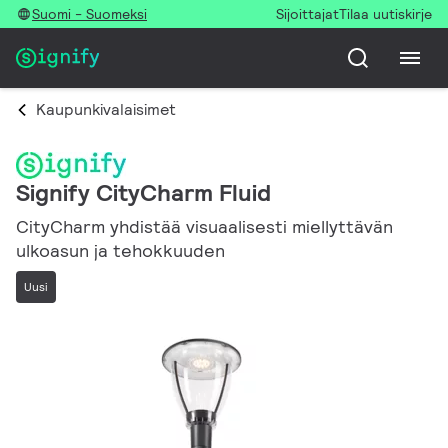
Suomi - Suomeksi
Sijoittajat
Tilaa uutiskirje
Kaupunkivalaisimet
Signify CityCharm Fluid
CityCharm yhdistää visuaalisesti miellyttävän
ulkoasun ja tehokkuuden
Uusi