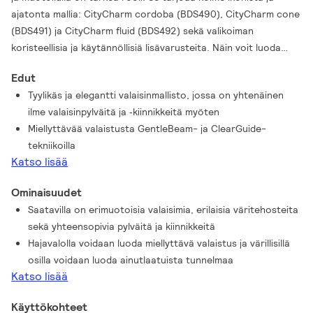
ajatonta mallia: CityCharm cordoba (BDS490), CityCharm cone
(BDS491) ja CityCharm fluid (BDS492) sekä valikoiman
koristeellisia ja käytännöllisiä lisävarusteita. Näin voit luoda
valaistusratkaisun, joka heijastaa kuntasi identiteettiä sekä
Edut
päivällä että yöllä. Valitsetpa sitten cordoba-, cone- tai fluid-
Tyylikäs ja elegantti valaisinmallisto, jossa on yhtenäinen
tyypin LED-valot, CityCharm tarjoaa korkean tason visuaalista
ilme valaisinpylväitä ja ‑kiinnikkeitä myöten
mukavuutta sekä erinomaista suorituskykyä. Valittavanasi on
Miellyttävää valaistusta GentleBeam- ja ClearGuide-
kaksi innovatiivista valaistustekniikkaa: GentleBeam, joka
tekniikoilla
maksimoi visuaalisen mukavuuden, sekä ClearGuide (cordoba
Katso lisää
tai cone), joka optimoi pystysuoran valaistuksen ja
opastusvalaistuksen. Voit lisätä CityCharm-valaistusratkaisusi
Ominaisuudet
yksilöllisyyttä käyttämällä sarjaan kuuluvia koristeellisia
Saatavilla on erimuotoisia valaisimia, erilaisia väritehosteita
lisävarusteita, joilla voidaan muokata kuvun tilavuutta ja
sekä yhteensopivia pylväitä ja kiinnikkeitä
muuttaa sen ulkonäköä. Sarjaa varten suunniteltujen
Hajavalolla voidaan luoda miellyttävä valaistus ja värillisillä
kiinnitysvarsien ja pylväiden avulla asuinalueista ja kaupunkien
osilla voidaan luoda ainutlaatuista tunnelmaa
keskustoista voidaan muokata mitä tyylikkäimpiä
Katso lisää
kokonaisuuksia.
Käyttökohteet