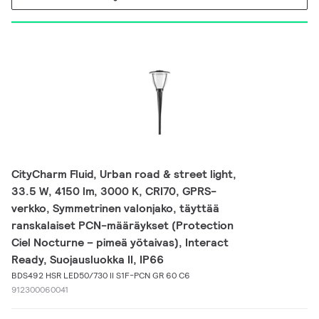
CityCharm Fluid, Urban road & street light,
33.5 W, 4150 lm, 3000 K, CRI70, GPRS-
verkko, Symmetrinen valonjako, täyttää
ranskalaiset PCN-määräykset (Protection
Ciel Nocturne – pimeä yötaivas), Interact
Ready, Suojausluokka II, IP66
BDS492 HSR LED50/730 II S1F-PCN GR 60 C6
912300060041