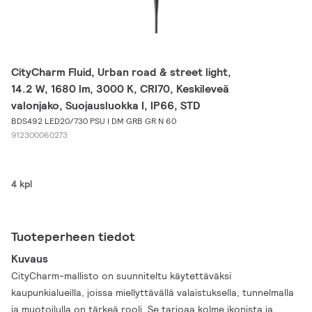
CityCharm Fluid, Urban road & street light,
14.2 W, 1680 lm, 3000 K, CRI70, Keskileveä
valonjako, Suojausluokka I, IP66, STD
BDS492 LED20/730 PSU I DM GRB GR N 60
912300060273
4 kpl
Tuoteperheen tiedot
Kuvaus
CityCharm-mallisto on suunniteltu käytettäväksi
kaupunkialueilla, joissa miellyttävällä valaistuksella, tunnelmalla
ja muotoilulla on tärkeä rooli. Se tarjoaa kolme ikonista ja