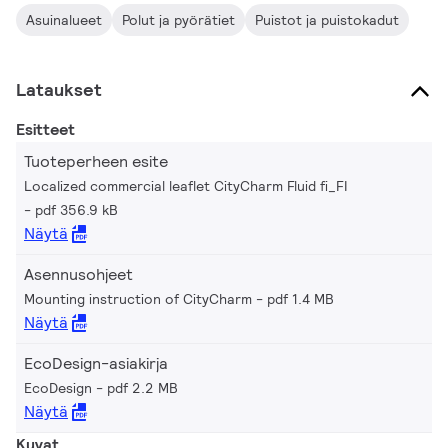
Asuinalueet
Polut ja pyörätiet
Puistot ja puistokadut
Lataukset
Esitteet
Tuoteperheen esite
Localized commercial leaflet CityCharm Fluid fi_FI
pdf 356.9 kB
Näytä
Asennusohjeet
Mounting instruction of CityCharm
pdf 1.4 MB
Näytä
EcoDesign-asiakirja
EcoDesign
pdf 2.2 MB
Näytä
Kuvat