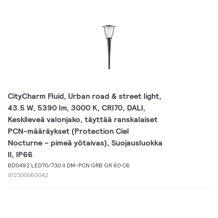
CityCharm Fluid, Urban road & street light,
43.5 W, 5390 lm, 3000 K, CRI70, DALI,
Keskileveä valonjako, täyttää ranskalaiset
PCN-määräykset (Protection Ciel
Nocturne – pimeä yötaivas), Suojausluokka
II, IP66
BDS492 LED70/730 II DM-PCN GRB GR 60 C6
912300060042