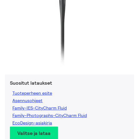
Suositut lataukset
Tuoteperheen esite
Asennusohjeet
Family-IES-CityCharm Fluid
Family-Photographs-CityCharm Fluid
EcoDesign-asiakirja
Valitse ja lataa