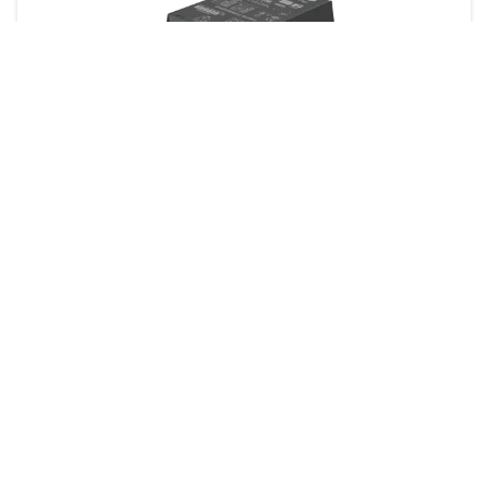
DynaVision Programable Xtreme para CDMe
1 producto
Descargas