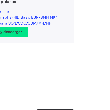
opulares
amilia
graphs-HID Basic BSN/BMH MK4
o para SON/CDO/CDM/MH/HPI
 y descargar