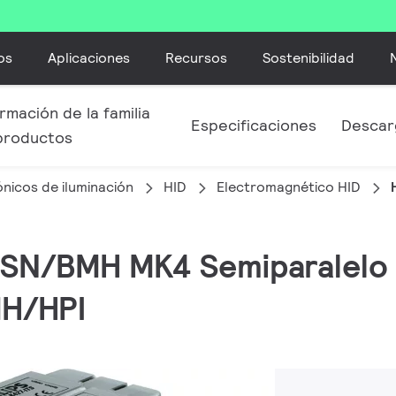
os
Aplicaciones
Recursos
Sostenibilidad
rmación de la familia
Especificaciones
Descar
productos
nicos de iluminación
HID
Electromagnético HID
 BSN/BMH MK4 Semiparalelo
H/HPI