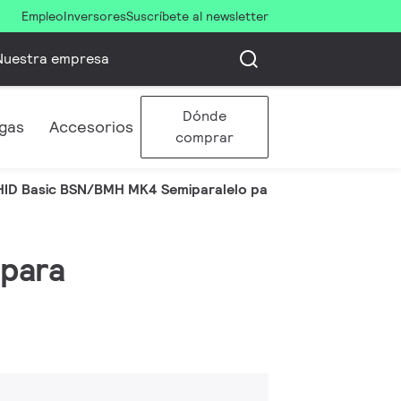
Empleo
Inversores
Suscríbete al newsletter
Nuestra empresa
Dónde
gas
Accesorios
comprar
HID Basic BSN/BMH MK4 Semiparalelo para SON/CDO/CDM/
 para