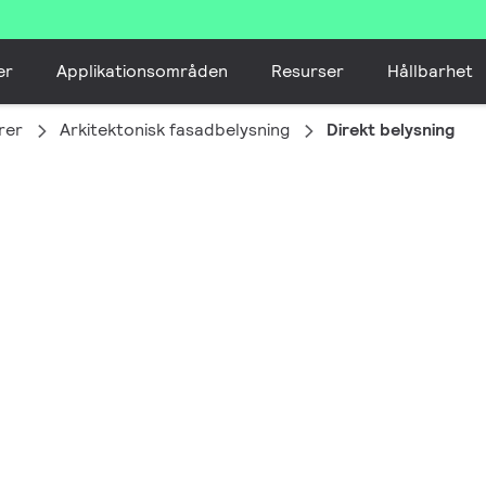
er
Applikationsområden
Resurser
Hållbarhet
rer
Arkitektonisk fasadbelysning
Direkt belysning