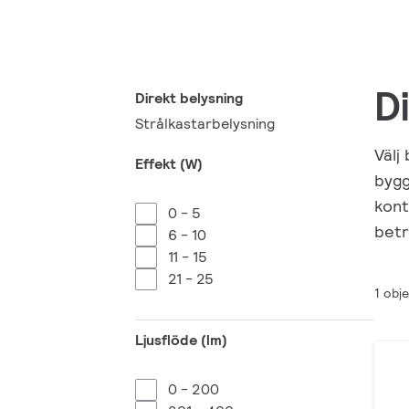
D
Direkt belysning
Strålkastarbelysning
Välj
Effekt (W)
bygg
kont
0 - 5
betr
6 - 10
11 - 15
21 - 25
1 obj
Ljusflöde (lm)
0 - 200