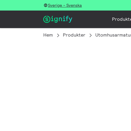
Sverige - Svenska
Produkt
Hem
Produkter
Utomhusarmatu