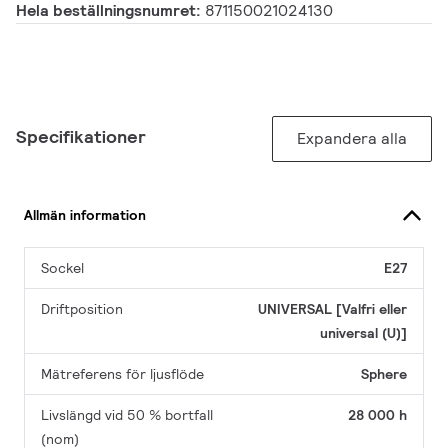
Hela beställningsnumret:
871150021024130
Specifikationer
Expandera alla
Allmän information
Sockel
E27
Driftposition
UNIVERSAL [Valfri eller
universal (U)]
Mätreferens för ljusflöde
Sphere
Livslängd vid 50 % bortfall
28 000 h
(nom)