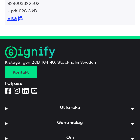
929003322502
pdf 626.3 kB
Visa
Kistagången 20B 164 40, Stockholm Sweden
Kontakt
Följ oss
Utforska
Genomslag
Om