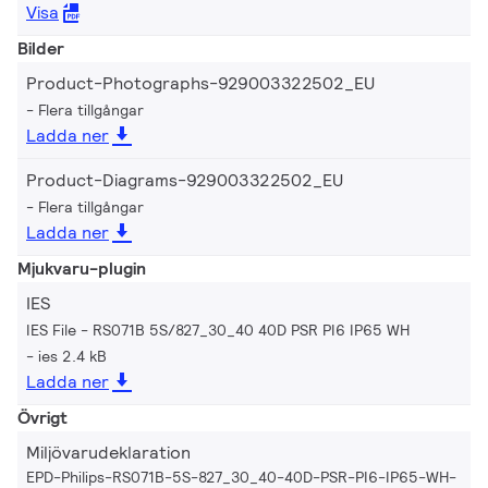
Visa
Bilder
Product-Photographs-929003322502_EU
Flera tillgångar
Ladda ner
Product-Diagrams-929003322502_EU
Flera tillgångar
Ladda ner
Mjukvaru-plugin
IES
IES File - RS071B 5S/827_30_40 40D PSR PI6 IP65 WH
ies 2.4 kB
Ladda ner
Övrigt
Miljövarudeklaration
EPD-Philips-RS071B-5S-827_30_40-40D-PSR-PI6-IP65-WH-