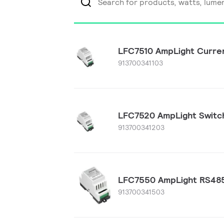
LFC7510 AmpLight Curre
913700341103
LFC7520 AmpLight Switc
913700341203
LFC7550 AmpLight RS48
913700341503