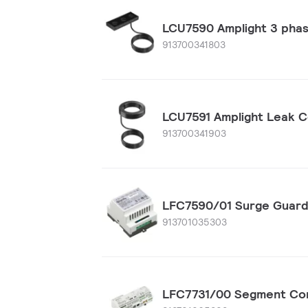
LCU7590 Amplight 3 phas
913700341803
LCU7591 Amplight Leak C
913700341903
LFC7590/01 Surge Guar
913701035303
LFC7731/00 Segment Cont