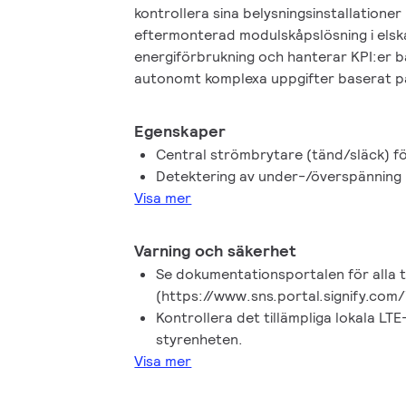
kontrollera sina belysningsinstallationer
eftermonterad modulskåpslösning i elskå
energiförbrukning och hanterar KPI:er b
autonomt komplexa uppgifter baserat på
Styrenheten kan automatiskt byta mellan 
kommunikationskanaler för att säkerställa 
Egenskaper
kommunikation till Interact-applikation(e
Central strömbrytare (tänd/släck) fö
Detektering av under-/överspänning
Visa mer
Varning och säkerhet
Se dokumentationsportalen för alla 
(https://www.sns.portal.signify.com/
Kontrollera det tillämpliga lokala LT
styrenheten.
Visa mer