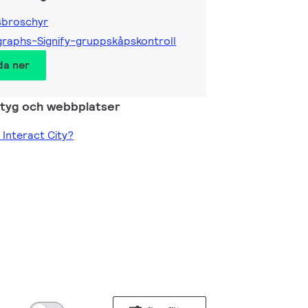
sbroschyr
raphs-Signify-gruppskåpskontroll
da ner
ktyg och webbplatser
 Interact City?