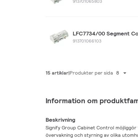
913701065803
LFC7734/00 Segment Con
913701066103
15 artiklar
Produkter per sida
8
Information om produktfami
Beskrivning
Signify Group Cabinet Control möjliggör 
övervakning och styrning av olika utom