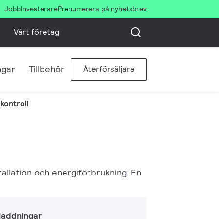
Jobb
Investerare
Prenumerera på nyhetsbrev
Vårt företag
ngar
Tillbehör
Återförsäljare
kontroll
tallation och energiförbrukning. En
laddningar