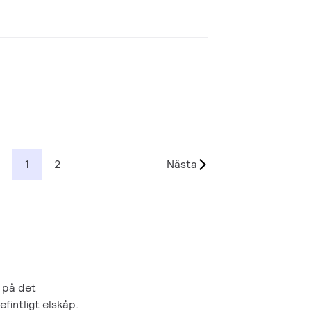
1
2
Nästa
 på det
fintligt elskåp.