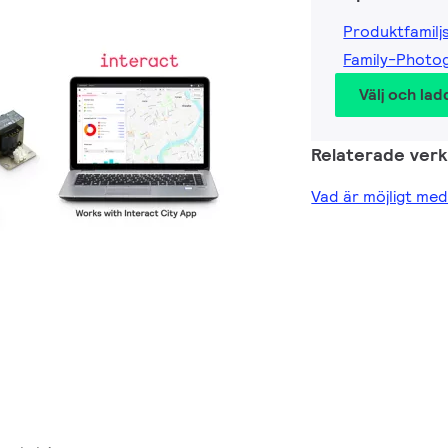
Produktfamilj
Family-Photog
Välj och lad
Relaterade ver
Vad är möjligt med