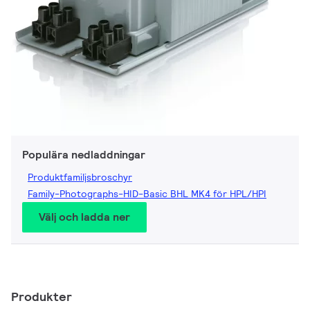
Populära nedladdningar
Produktfamiljsbroschyr
Family-Photographs-HID-Basic BHL MK4 för HPL/HPI
Välj och ladda ner
Produkter