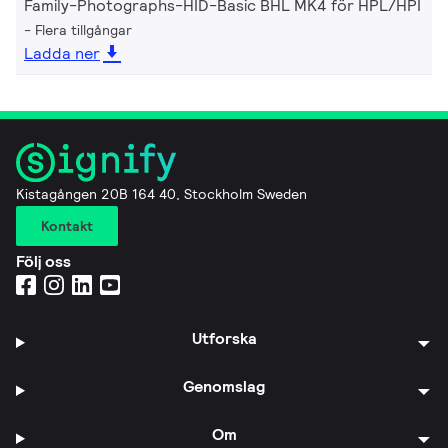
Family-Photographs-HID-Basic BHL MK4 för HPL/HPI
Flera tillgångar
Ladda ner
Kistagången 20B 164 40, Stockholm Sweden
Kontakt
Följ oss
Utforska
Genomslag
Om