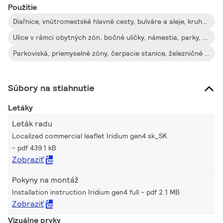
montáž a vďaka servisnej značke máte prístup ku všetkým
Použitie
relevantným dokumentom priamo na mieste práce. Naša
Diaľnice, vnútromestské hlavné cesty, bulváre a aleje, kruhové objazdy, priechody pre chodcov
spoločnosť si uvedomuje vplyv svetla na životné prostredie
a biodiverzitu, preto sme rad Iridium gen4 vybavili špeciálnymi
Ulice v rámci obytných zón, bočné uličky, námestia, parky, cyklistické a pešie chodníky, ihriská
svetelnými zdrojmi, ktoré pomáhajú udržiavať optimálny
Parkoviská, priemyselné zóny, čerpacie stanice, železničné depá, letiská, prístavy, vodné kanály
ekosystém pre netopiere alebo pomáhajú zachovať tmavú
nočnú oblohu. Iridium gen4 je svietidlo hodnotené ako najlepšie
v danej triede vzhľadom na efektívnosť a výkon osvetlenia
Súbory na stiahnutie
v rôznych použitiach pri porovnaní s inými svietidlami tohto
Letáky
radu.
Leták radu
Localized commercial leaflet Iridium gen4 sk_SK
pdf 439.1 kB
Zobraziť
Pokyny na montáž
Installation instruction Iridium gen4 full
pdf 2.1 MB
Zobraziť
Vizuálne prvky