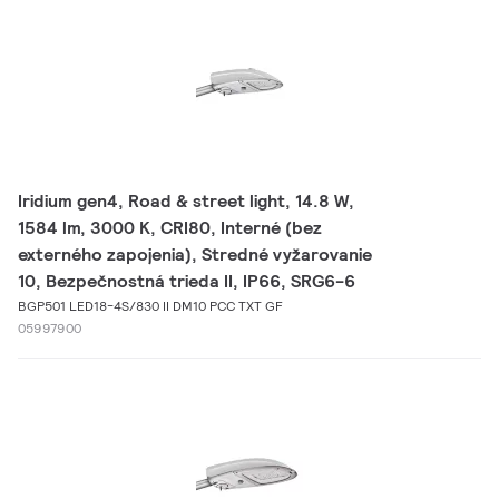
Iridium gen4, Road & street light, 14.8 W,
1584 lm, 3000 K, CRI80, Interné (bez
externého zapojenia), Stredné vyžarovanie
10, Bezpečnostná trieda II, IP66, SRG6-6
BGP501 LED18-4S/830 II DM10 PCC TXT GF
05997900