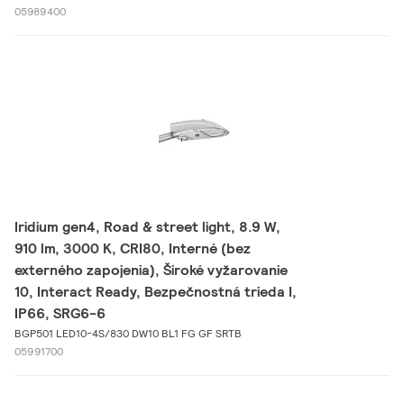
05989400
Iridium gen4, Road & street light, 8.9 W,
910 lm, 3000 K, CRI80, Interné (bez
externého zapojenia), Široké vyžarovanie
10, Interact Ready, Bezpečnostná trieda I,
IP66, SRG6-6
BGP501 LED10-4S/830 DW10 BL1 FG GF SRTB
05991700