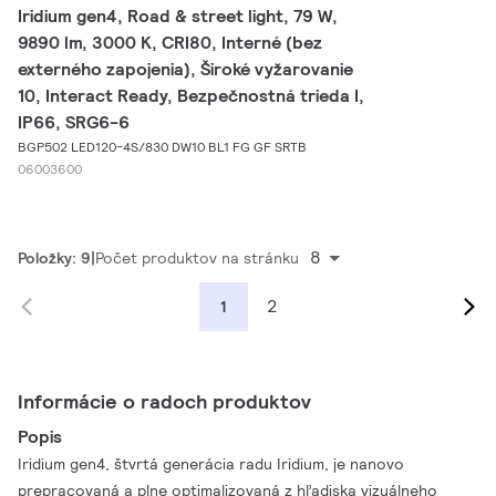
Iridium gen4, Road & street light, 79 W,
9890 lm, 3000 K, CRI80, Interné (bez
externého zapojenia), Široké vyžarovanie
10, Interact Ready, Bezpečnostná trieda I,
IP66, SRG6-6
BGP502 LED120-4S/830 DW10 BL1 FG GF SRTB
06003600
8
Položky: 9
Počet produktov na stránku
2
1
Informácie o radoch produktov
Popis
Iridium gen4, štvrtá generácia radu Iridium, je nanovo
prepracovaná a plne optimalizovaná z hľadiska vizuálneho