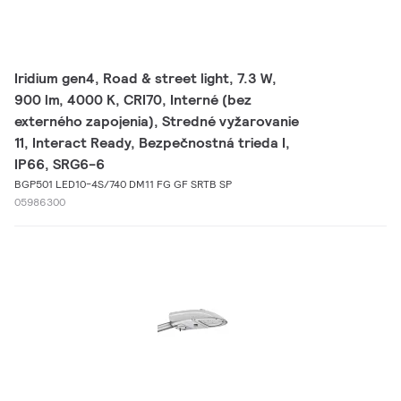
Iridium gen4, Road & street light, 7.3 W,
900 lm, 4000 K, CRI70, Interné (bez
externého zapojenia), Stredné vyžarovanie
11, Interact Ready, Bezpečnostná trieda I,
IP66, SRG6-6
BGP501 LED10-4S/740 DM11 FG GF SRTB SP
05986300