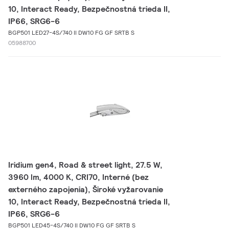
10, Interact Ready, Bezpečnostná trieda II,
IP66, SRG6-6
BGP501 LED27-4S/740 II DW10 FG GF SRTB S
05988700
Iridium gen4, Road & street light, 27.5 W,
3960 lm, 4000 K, CRI70, Interné (bez
externého zapojenia), Široké vyžarovanie
10, Interact Ready, Bezpečnostná trieda II,
IP66, SRG6-6
BGP501 LED45-4S/740 II DW10 FG GF SRTB S