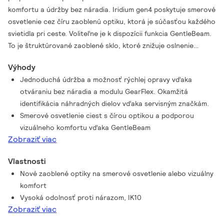
komfortu a údržby bez náradia. Iridium gen4 poskytuje smerové
osvetlenie cez číru zaoblenú optiku, ktorá je súčasťou každého
svietidla pri ceste. Voliteľne je k dispozícii funkcia GentleBeam.
To je štruktúrované zaoblené sklo, ktoré znižuje oslnenie
a zvyšuje vizuálny komfort, pričom zároveň zachováva dobrú
Výhody
distribúciu svetla. Svietidlo je vybavené novým plug-and-play
Jednoduchá údržba a možnosť rýchlej opravy vďaka
modulom GearFlex. Ten zabezpečuje zjednodušenú údržbu
otváraniu bez náradia a modulu GearFlex. Okamžitá
a správu náhradných dielov pri oprave. Toto úplne
identifikácia náhradných dielov vďaka servisným značkám.
prepracované svietidlo sa otvára bez náradia, podobne ako
Smerové osvetlenie ciest s čírou optikou a podporou
Luma gen2, a všetky elektrické komponenty sú umiestnené
vizuálneho komfortu vďaka GentleBeam
v jednoducho dostupnom boxe vo vnútri telesa. Okrem toho
Zobraziť viac
bola prepracovaná aj káblová priechodka a prístup ku
komponentom predradníka, ktorý je jednoduchý vďaka prístup
Vlastnosti
zhora nadol bez náradia. Iridium gen4 ponúka všetky možnosti
Nové zaoblené optiky na smerové osvetlenie alebo vizuálny
konektivity a stmievania dostupné v súčasnosti. Toto svietidlo
komfort
System Ready možno spárovať so systémami na správu
Vysoká odolnosť proti nárazom, IK10
osvetlenia, napríklad Interact City alebo existujúcimi a budúcimi
Zobraziť viac
inováciami snímačov. Navyše prináša jednoduchšiu a rýchlejšiu