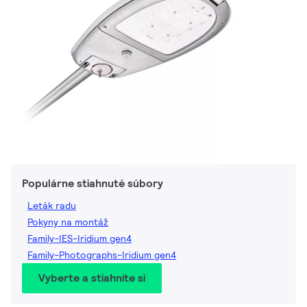
Populárne stiahnuté súbory
Leták radu
Pokyny na montáž
Family-IES-Iridium gen4
Family-Photographs-Iridium gen4
Vyberte a stiahnite si