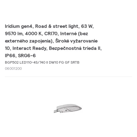
Iridium gen4, Road & street light, 63 W,
9570 lm, 4000 K, CRI70, Interné (bez
externého zapojenia), Široké vyžarovanie
10, Interact Ready, Bezpečnostná trieda II,
IP66, SRG6-6
BGP502 LED110-4S/740 II DW10 FG GF SRTB
06001200