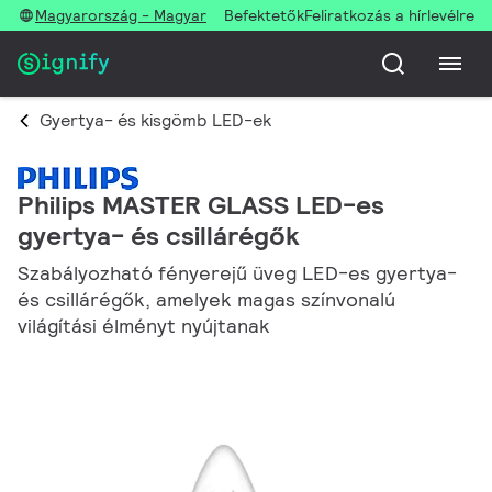
Magyarország - Magyar
Befektetők
Feliratkozás a hírlevélre
Gyertya- és kisgömb LED-ek
Philips MASTER GLASS LED-es
gyertya- és csillárégők
Szabályozható fényerejű üveg LED-es gyertya-
és csillárégők, amelyek magas színvonalú
világítási élményt nyújtanak