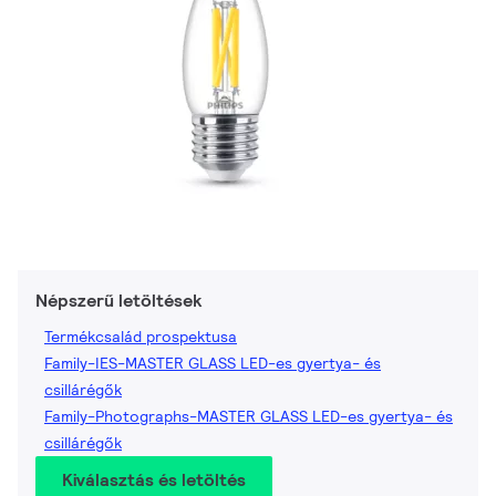
Népszerű letöltések
Termékcsalád prospektusa
Family-IES-MASTER GLASS LED-es gyertya- és
csillárégők
Family-Photographs-MASTER GLASS LED-es gyertya- és
csillárégők
Kiválasztás és letöltés