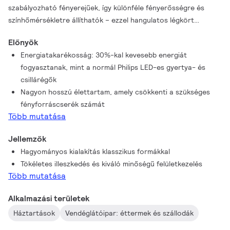
szabályozható fényerejűek, így különféle fényerősségre és
színhőmérsékletre állíthatók – ezzel hangulatos légkört
teremtenek az ügyfelek számára. A MASTER Glass LED-es
Előnyök
fényforrások jelentős, a normál LED-hez képest akár 30%-kal
Energiatakarékosság: 30%-kal kevesebb energiát
nagyobb energiamegtakarítást és kiváló fényminőséget
fogyasztanak, mint a normál Philips LED-es gyertya- és
biztosítanak, továbbá 25 000 órás élettartamuknak
csillárégők
köszönhetően csökkentik a karbantartási költségeket.
Nagyon hosszú élettartam, amely csökkenti a szükséges
fényforráscserék számát
Több mutatása
Jellemzők
Hagyományos kialakítás klasszikus formákkal
Tökéletes illeszkedés és kiváló minőségű felületkezelés
Több mutatása
Alkalmazási területek
Háztartások
Vendéglátóipar: éttermek és szállodák