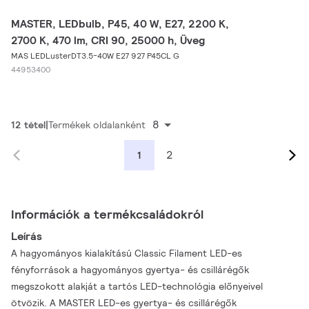
MASTER, LEDbulb, P45, 40 W, E27, 2200 K,
2700 K, 470 lm, CRI 90, 25000 h, Üveg
MAS LEDLusterDT3.5-40W E27 927 P45CL G
44953400
8
12 tétel
Termékek oldalanként
2
1
Információk a termékcsaládokról
Leírás
A hagyományos kialakítású Classic Filament LED-es
fényforrások a hagyományos gyertya- és csillárégők
megszokott alakját a tartós LED-technológia előnyeivel
ötvözik. A MASTER LED-es gyertya- és csillárégők