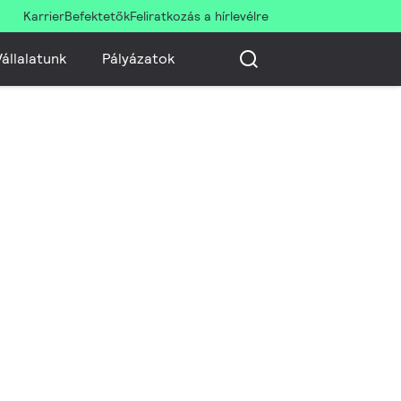
Karrier
Befektetők
Feliratkozás a hírlevélre
állalatunk
Pályázatok