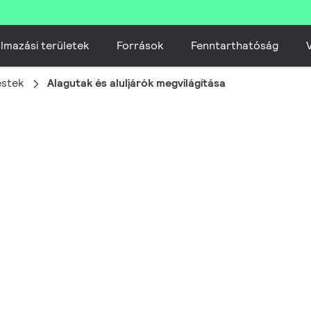
lmazási területek
Források
Fenntarthatóság
V
estek
Alagutak és aluljárók megvilágítása