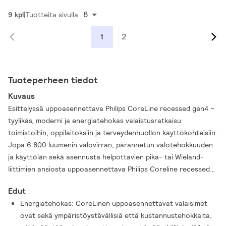
8
9 kpl
Tuotteita sivulla
2
1
Tuoteperheen tiedot
Kuvaus
Esittelyssä uppoasennettava Philips CoreLine recessed gen4 –
tyylikäs, moderni ja energiatehokas valaistusratkaisu
toimistoihin, oppilaitoksiin ja terveydenhuollon käyttökohteisiin.
Jopa 6 800 luumenin valovirran, parannetun valotehokkuuden
ja käyttöiän sekä asennusta helpottavien pika- tai Wieland-
liittimien ansiosta uppoasennettava Philips Coreline recessed
gen4 täyttää Philipsin lupauksen innovatiivisista,
Edut
helppokäyttöisistä ja laadukkaista valaisimista. Huippumoderni
Energiatehokas: CoreLinen uppoasennettavat valaisimet
LED-teknologiamme varmistaa, että uppoasennettava
ovat sekä ympäristöystävällisiä että kustannustehokkaita,
CoreLine on sekä ympäristöystävällinen että