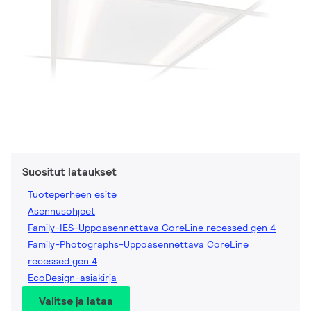
Suositut lataukset
Tuoteperheen esite
Asennusohjeet
Family-IES-Uppoasennettava CoreLine recessed gen 4
Family-Photographs-Uppoasennettava CoreLine
recessed gen 4
EcoDesign-asiakirja
Valitse ja lataa