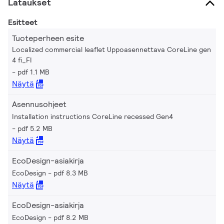
Lataukset
Esitteet
Tuoteperheen esite
Localized commercial leaflet Uppoasennettava CoreLine gen
4 fi_FI
pdf 1.1 MB
Näytä
Asennusohjeet
Installation instructions CoreLine recessed Gen4
pdf 5.2 MB
Näytä
EcoDesign-asiakirja
EcoDesign
pdf 8.3 MB
Näytä
EcoDesign-asiakirja
EcoDesign
pdf 8.2 MB