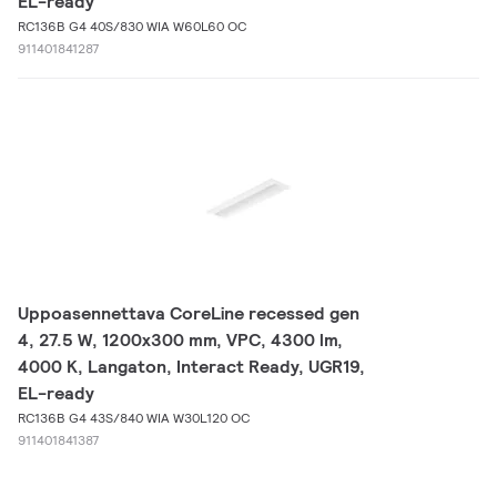
EL-ready
RC136B G4 40S/830 WIA W60L60 OC
911401841287
Uppoasennettava CoreLine recessed gen
4, 27.5 W, 1200x300 mm, VPC, 4300 lm,
4000 K, Langaton, Interact Ready, UGR19,
EL-ready
RC136B G4 43S/840 WIA W30L120 OC
911401841387