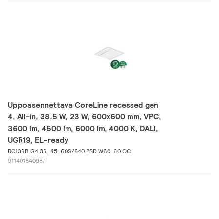
Uppoasennettava CoreLine recessed gen
4, All-in, 38.5 W, 23 W, 600x600 mm, VPC,
3600 lm, 4500 lm, 6000 lm, 4000 K, DALI,
UGR19, EL-ready
RC136B G4 36_45_60S/840 PSD W60L60 OC
911401840987