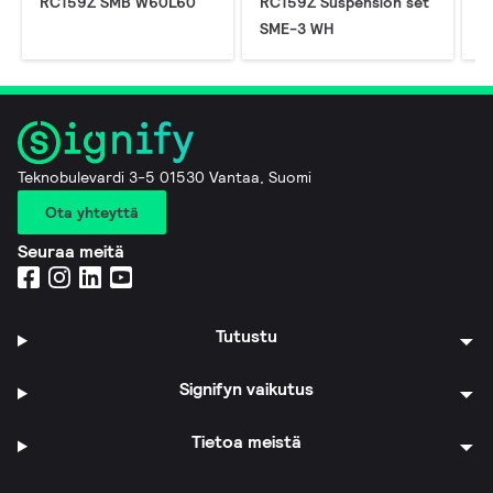
RC159Z SMB W60L60
RC159Z Suspension set
E
SME-3 WH
L
Teknobulevardi 3-5 01530 Vantaa, Suomi
Ota yhteyttä
Seuraa meitä
Tutustu
Signifyn vaikutus
Tietoa meistä