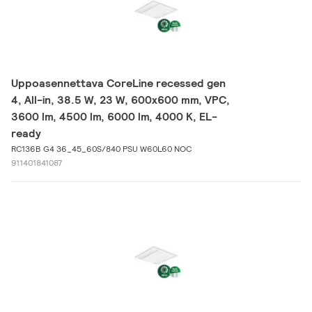
Uppoasennettava CoreLine recessed gen
4, All-in, 38.5 W, 23 W, 600x600 mm, VPC,
3600 lm, 4500 lm, 6000 lm, 4000 K, EL-
ready
RC136B G4 36_45_60S/840 PSU W60L60 NOC
911401841087