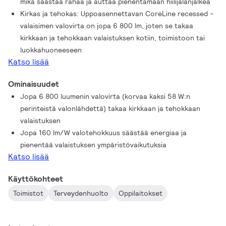
mikä säästää rahaa ja auttaa pienentämään hiilijalanjälkeä
kustannustehokas, mikä säästää rahaa ja auttaa pienentämään
Kirkas ja tehokas: Uppoasennettavan CoreLine recessed -
hiilijalanjälkeä. Päivitä toimiston, oppilaitoksen tai
valaisimen valovirta on jopa 6 800 lm, joten se takaa
terveydenhuollon käyttökohteen valaistus uppoasennettavilla
kirkkaan ja tehokkaan valaistuksen kotiin, toimistoon tai
CoreLine-valaisimilla, jotka tarjoavat laadukkaan ja pitkäikäisen
luokkahuoneeseen
valaistuksen ja sulautuvat saumattomasti mihin tahansa
Katso lisää
sisustustyyliin.
Ominaisuudet
Jopa 6 800 luumenin valovirta (korvaa kaksi 58 W:n
perinteistä valonlähdettä) takaa kirkkaan ja tehokkaan
valaistuksen
Jopa 160 lm/W valotehokkuus säästää energiaa ja
pienentää valaistuksen ympäristövaikutuksia
Katso lisää
Käyttökohteet
Toimistot
Terveydenhuolto
Oppilaitokset