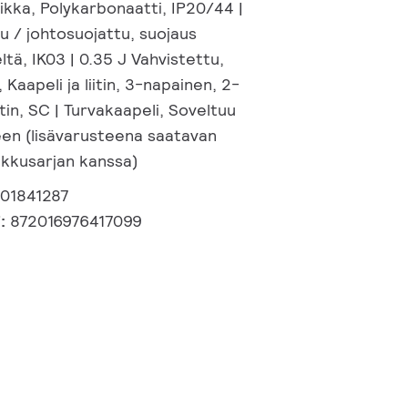
ikka, Polykarbonaatti, IP20/44 |
u / johtosuojattu, suojaus
ltä, IK03 | 0.35 J Vahvistettu,
 Kaapeli ja liitin, 3-napainen, 2-
itin, SC | Turvakaapeli, Soveltuu
een (lisävarusteena saatavan
kkusarjan kanssa)
401841287
i:
872016976417099