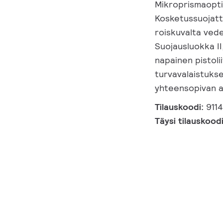
Mikroprismaopti
Kosketussuojatt
roiskuvalta vede
Suojausluokka II,
napainen pistoli
turvavalaistuks
yhteensopivan a
Tilauskoodi:
911
Täysi tilauskood