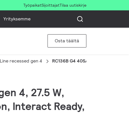
Työpaikat
Sijoittajat
Tilaa uutiskirje
Yrityksemme
Osta täältä
ine recessed gen 4
RC136B G4 40S/830 WIA W60L60 
en 4, 27.5 W,
, Interact Ready,