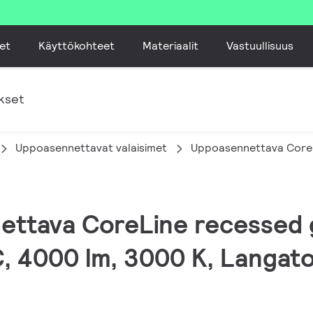
et
Käyttökohteet
Materiaalit
Vastuullisuus
kset
Uppoasennettavat valaisimet
Uppoasennettava CoreL
ettava CoreLine recessed g
 4000 lm, 3000 K, Langaton