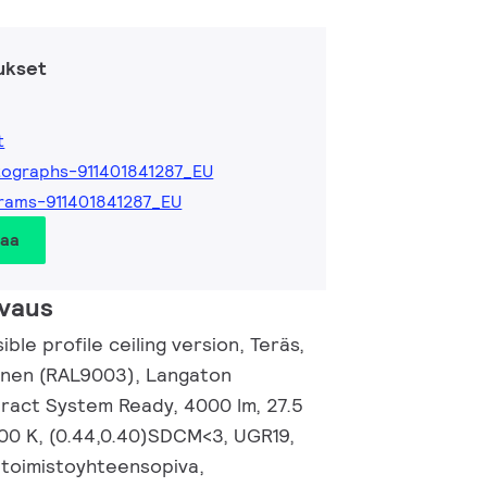
ukset
t
ographs-911401841287_EU
rams-911401841287_EU
taa
vaus
ble profile ceiling version, Teräs,
oinen (RAL9003), Langaton
nteract System Ready, 4000 lm, 27.5
00 K, (0.44,0.40)SDCM<3, UGR19,
, toimistoyhteensopiva,