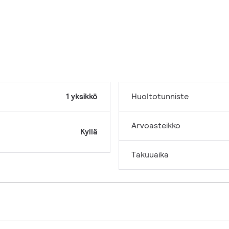
1 yksikkö
Huoltotunniste
Arvoasteikko
Kyllä
Takuuaika