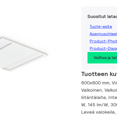
Suositut lata
Tuote-esite
Asennusohjee
Product-Phot
Product-Diag
Valitse ja la
Tuotteen ku
600x600 mm, Visi
Valkoinen, Valk
liitäntälaite, I
W, 145 lm/W, 30
Leveä valokeila