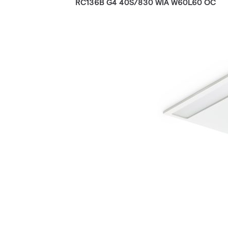
RC136B G4 40S/830 WIA W60L60 OC