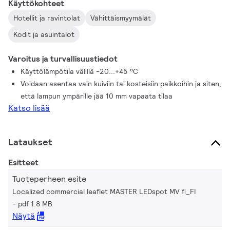
Käyttökohteet
Hotellit ja ravintolat
Vähittäismyymälät
Kodit ja asuintalot
Varoitus ja turvallisuustiedot
Käyttölämpötila välillä -20...+45 °C
Voidaan asentaa vain kuiviin tai kosteisiin paikkoihin ja siten,
että lampun ympärille jää 10 mm vapaata tilaa
Katso lisää
Lataukset
Esitteet
Tuoteperheen esite
Localized commercial leaflet MASTER LEDspot MV fi_FI
pdf 1.8 MB
Näytä