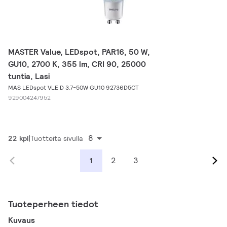
MASTER Value, LEDspot, PAR16, 50 W,
GU10, 2700 K, 355 lm, CRI 90, 25000
tuntia, Lasi
MAS LEDspot VLE D 3.7-50W GU10 92736D5CT
929004247952
8
22 kpl
Tuotteita sivulla
2
3
1
Tuoteperheen tiedot
Kuvaus