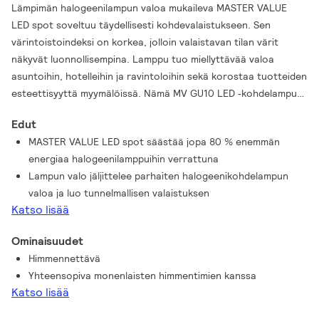
Lämpimän halogeenilampun valoa mukaileva MASTER VALUE
LED spot soveltuu täydellisesti kohdevalaistukseen. Sen
värintoistoindeksi on korkea, jolloin valaistavan tilan värit
näkyvät luonnollisempina. Lamppu tuo miellyttävää valoa
asuntoihin, hotelleihin ja ravintoloihin sekä korostaa tuotteiden
esteettisyyttä myymälöissä. Nämä MV GU10 LED ‑kohdelamput
mukailevat perinteisiä halogeenilamppuja, mutta ne ovat niitä
Edut
paljon energiatehokkaampia ja laadukkaampia. Himmentämällä
MASTER VALUE LED spot säästää jopa 80 % enemmän
saadaan aikaan tunnelmallisempi valaistus, ja lamput toimivat
energiaa halogeenilamppuihin verrattuna
monien erilaisten himmentimien kanssa. Lisäksi MASTER VALUE
Lampun valo jäljittelee parhaiten halogeenikohdelampun
LED spot säästää energiaa enemmän kuin tavalliset LED-
valoa ja luo tunnelmallisen valaistuksen
kohdelamput.
Katso lisää
Ominaisuudet
Himmennettävä
Yhteensopiva monenlaisten himmentimien kanssa
Katso lisää