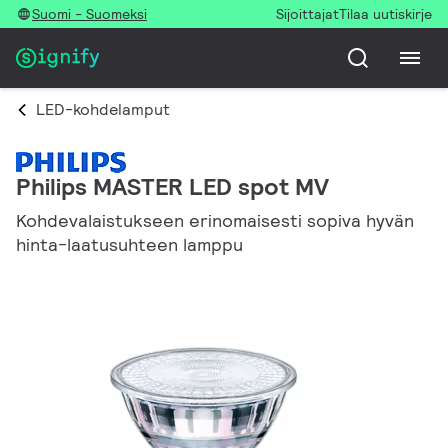
Suomi - Suomeksi
Sijoittajat
Tilaa uutiskirje
LED-kohdelamput
Philips MASTER LED spot MV
Kohdevalaistukseen erinomaisesti sopiva hyvän
hinta-laatusuhteen lamppu