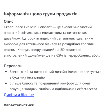
Інформація щодо групи продуктів
Опис
GreenSpace Evo Mini Pendant — це екологічно чистий
підвісний світильник з елегантним та витонченим
дизайном. Це робить підвісний світильник ідеальним
вибором для готельного бізнесу та роздрібної торгівлі
одягом. Корпус, надрукований на 3D-принтері,
виготовлений щонайменше на 65% із перероблених або
біоциркулярних матеріалів, а радіатор — з 85%
Переваги
переробленого алюмінію. Завдяки конструкції, що
Елегантний та витончений дизайн ідеально вписується
відповідає вимогам циркулярної економіки, світильник
в будь-яку інсталяцію
можна модернізувати, повторно використовувати,
Більше блиску та покращений комфорт для очей
повністю обслуговувати та переробляти. У поєднанні з
покупців завдяки глибоким відбивачам PerfectAccent
високою енергоефективністю це робить підвісний
Дивіться більше
світильник GreenSpace Evo Mini екологічним вибором. Нові
глибокі відбивачі PerfectAccent забезпечують світловий
Характеристики