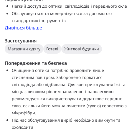
ефект із посиленим блиском та покращеним комфортом
Легкий доступ до оптики, світлодіодів і переднього скла
для очей покупця. Подальше налаштування кольорів та
Обслуговується та модернізується за допомогою
текстур можливе за допомогою Philips MyCreation.
стандартних інструментів
Дивіться більше
Застосування
Магазини одягу
Готелі
Житлові будинки
Попередження та безпека
Очищення оптики потрібно проводити лише
стисненим повітрям. Заборонено торкатися
світлодіода або відбивача. Для зон приготування їжі та
місць з високим рівнем запиленості наполегливо
рекомендується використовувати додаткове переднє
скло, оскільки його можна очистити (сухою) серветкою з
мікрофібри.
Під час обслуговування виріб необхідно вимкнути та
охолодити