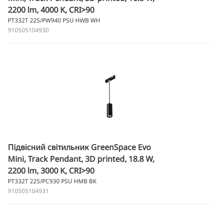
2200 lm, 4000 K, CRI>90
PT332T 22S/PW940 PSU HWB WH
910505104930
Підвісний світильник GreenSpace Evo
Mini, Track Pendant, 3D printed, 18.8 W,
2200 lm, 3000 K, CRI>90
PT332T 22S/PC930 PSU HMB BK
910505104931