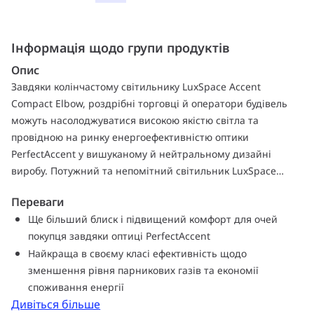
Інформація щодо групи продуктів
Опис
Завдяки колінчастому світильнику LuxSpace Accent
Compact Elbow, роздрібні торговці й оператори будівель
можуть насолоджуватися високою якістю світла та
провідною на ринку енергоефективністю оптики
PerfectAccent у вишуканому й нейтральному дизайні
виробу. Потужний та непомітний світильник LuxSpace
Accent поєднує високий світловий потік у компактному
Переваги
форм-факторі. Проектування та встановлення прості
Ще більший блиск і підвищений комфорт для очей
завдяки невеликим вбудованим розмірам.
покупця завдяки оптиці PerfectAccent
Обслуговування та модернізація оптики відбувається
Найкраща в своєму класі ефективність щодо
швидко та не потребує інструментів. Крім того, точкові
зменшення рівня парникових газів та економії
світильники LuxSpace Compact Elbow сертифіковані як
споживання енергії
вироби замкнутого циклу й пропонують численні системні
Дивіться більше
інтеграції та варіанти регулювання яскравості, включно із