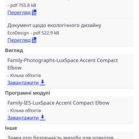
pdf 755.8 kB
Перегляд
Документ щодо екологічного дизайну
EcoDesign
pdf 522.9 kB
Перегляд
Вигляд
Family-Photographs-LuxSpace Accent Compact
Elbow
Кілька об‘єктів
Завантажити
Програмні модулі
Family-IES-LuxSpace Accent Compact Elbow
Кілька об‘єктів
Завантажити
Інше
Заява про безпечність виробу для довкілля