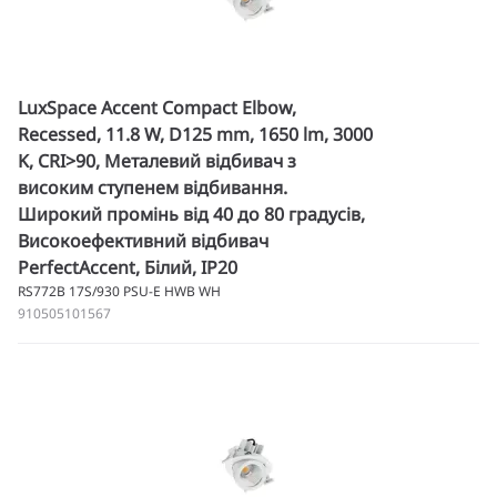
LuxSpace Accent Compact Elbow,
Recessed, 11.8 W, D125 mm, 1650 lm, 3000
K, CRI>90, Металевий відбивач з
високим ступенем відбивання.
Широкий промінь від 40 до 80 градусів,
Високоефективний відбивач
PerfectAccent, Білий, IP20
RS772B 17S/930 PSU-E HWB WH
910505101567