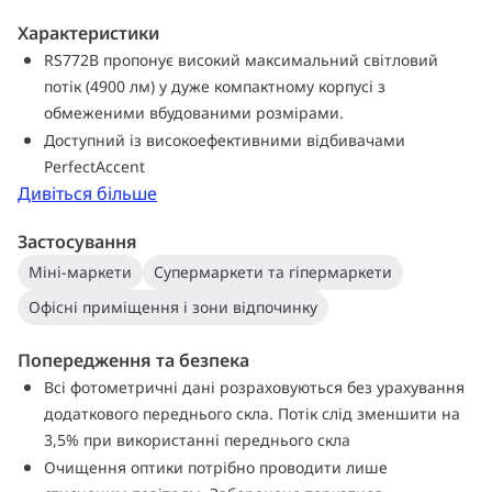
дротовими й бездротовими моделями. У LuxSpace Accent
Характеристики
Compact Elbow можна обертати точковий рефлектор і
RS772B пропонує високий максимальний світловий
регулювати нахил від стелі, щоб ви могли скерувати світло
потік (4900 лм) у дуже компактному корпусі з
в потрібному напрямку. Для подовження строку зберігання
обмеженими вбудованими розмірами.
та кращого візуального представлення їжі, зменшення
Доступний із високоефективними відбивачами
харчових відходів і збільшення продажів доступні схеми
PerfectAccent
світлодіодного освітлення для свіжих продуктів.
Дивіться більше
Перегляньте наші сторінки каталогів «Мода» та «Їжа», щоб
дізнатися більше про PremiumWhite, PremiumColor, Fresh
Застосування
Meat, Rosé, Frost та Champagne.
Міні-маркети
Супермаркети та гіпермаркети
Офісні приміщення і зони відпочинку
Попередження та безпека
Всі фотометричні дані розраховуються без урахування
додаткового переднього скла. Потік слід зменшити на
3,5% при використанні переднього скла
Очищення оптики потрібно проводити лише