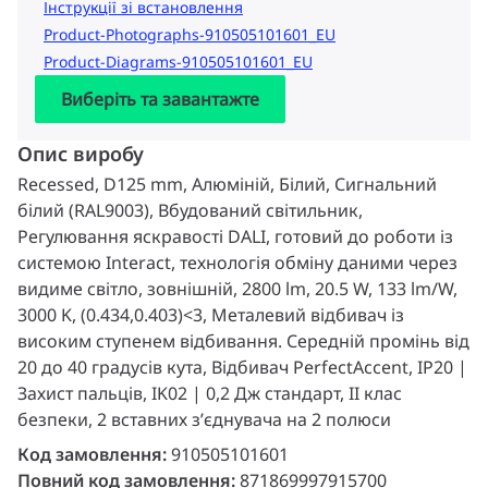
Інструкції зі встановлення
Product-Photographs-910505101601_EU
Product-Diagrams-910505101601_EU
Виберіть та завантажте
Опис виробу
Recessed, D125 mm, Алюміній, Білий, Сигнальний
білий (RAL9003), Вбудований світильник,
Регулювання яскравості DALI, готовий до роботи із
системою Interact, технологія обміну даними через
видиме світло, зовнішній, 2800 lm, 20.5 W, 133 lm/W,
3000 K, (0.434,0.403)<3, Металевий відбивач із
високим ступенем відбивання. Середній промінь від
20 до 40 градусів кута, Відбивач PerfectAccent, IP20 |
Захист пальців, IK02 | 0,2 Дж стандарт, II клас
безпеки, 2 вставних з’єднувача на 2 полюси
Код замовлення:
910505101601
Повний код замовлення:
871869997915700