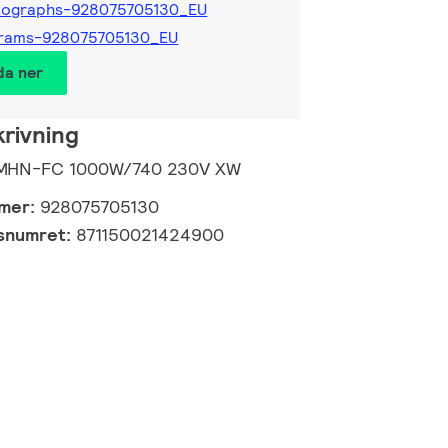
tographs-928075705130_EU
grams-928075705130_EU
da ner
rivning
 MHN-FC 1000W/740 230V XW
mmer:
928075705130
gsnumret:
871150021424900