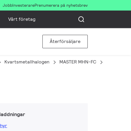
Jobb
Investerare
Prenumerera på nyhetsbrev
Vårt företag
Återförsäljare
Kvartsmetallhalogen
MASTER MHN-FC
MASTER MH
laddningar
hyr