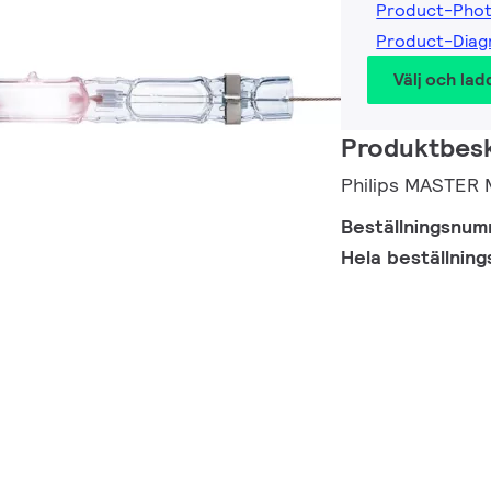
Product-Pho
Product-Dia
Välj och lad
Produktbesk
Philips MASTER
Beställningsnu
Hela beställnin