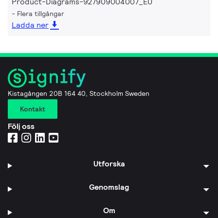
Product-Diagrams-927909004007_EU
Flera tillgångar
Ladda ner
Kistagången 20B 164 40, Stockholm Sweden
Kontakt
Följ oss
Utforska
Genomslag
Om