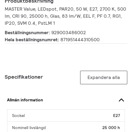
Produktbeskrivning
MASTER Value, LEDspot, PAR20, 50 W, E27, 2700 K, 500
lm, CRI 90, 25000 h, Glas, 83 lm/W, EEL F, PF 0.7, RG1,
IP20, SVM 0.4, PstLM 1
Beställningsnummer:
929003486002
Hela beställningsnumret:
871951444310500
Specifikationer
Expandera alla
Allmän information
Sockel
E27
Nominell livslängd
25 000 h