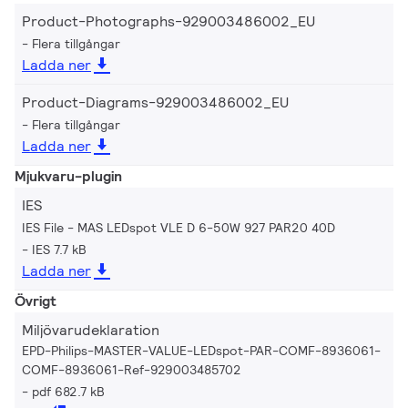
Product-Photographs-929003486002_EU
Flera tillgångar
Ladda ner
Product-Diagrams-929003486002_EU
Flera tillgångar
Ladda ner
Mjukvaru-plugin
IES
IES File - MAS LEDspot VLE D 6-50W 927 PAR20 40D
IES 7.7 kB
Ladda ner
Övrigt
Miljövarudeklaration
EPD-Philips-MASTER-VALUE-LEDspot-PAR-COMF-8936061-
COMF-8936061-Ref-929003485702
pdf 682.7 kB