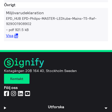
Övrigt
Miljövarudeklaration
EPD_HUB EPD-Philips-MASTER-LEDtube-Mains-T5-Ref-
929001908902
pdf 921.5 kB
Visa
Kistagången 20B 164 40, Stockholm Sweden
Kontakt
Följ oss
Utforska