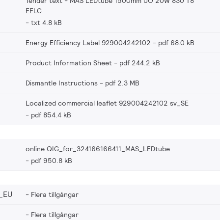
Tender text - MAS LEDtube 1500mm UO 20W 830 T8
EELC
txt 4.8 kB
Energy Efficiency Label 929004242102
pdf 68.0 kB
Product Information Sheet
pdf 244.2 kB
Dismantle Instructions
pdf 2.3 MB
Localized commercial leaflet 929004242102 sv_SE
pdf 854.4 kB
online QIG_for_324166166411_MAS_LEDtube
pdf 950.8 kB
_EU
Flera tillgångar
Flera tillgångar