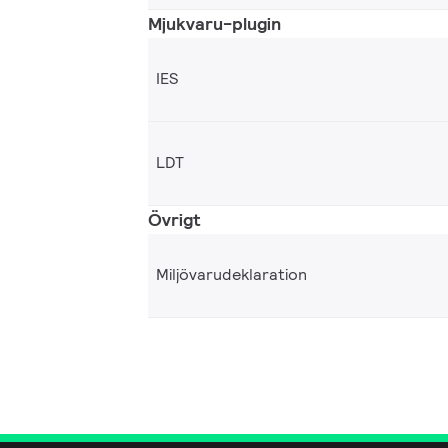
Mjukvaru-plugin
IES
LDT
Övrigt
Miljövarudeklaration