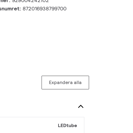
mmer:
929004242102
gsnumret:
872016938799700
Expandera alla
LEDtube