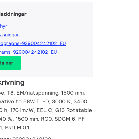
laddningar
hyr
isningar
tographs-929004242102_EU
grams-929004242102_EU
da ner
rivning
e, T8, EM/nätspänning, 1500 mm,
native to 58W TL-D, 3000 K, 3400
0 h, 170 lm/W, EEL C, G13 Rotatable
 40 %, 1500 mm, RG0, SDCM 6, PF
1, PstLM 0.1