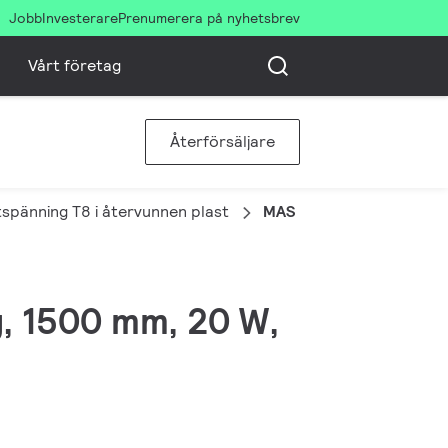
Jobb
Investerare
Prenumerera på nyhetsbrev
Vårt företag
Återförsäljare
pänning T8 i återvunnen plast
MAS LEDtube 1500mm U
g, 1500 mm, 20 W,