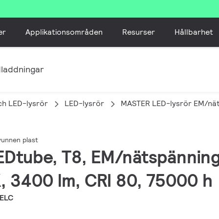
er
Applikationsområden
Resurser
Hållbarhet
laddningar
ch LED-lysrör
LED-lysrör
MASTER LED-lysrör EM/näts
vunnen plast
EDtube, T8, EM/nätspännin
 3400 lm, CRI 80, 75000 h
EELC