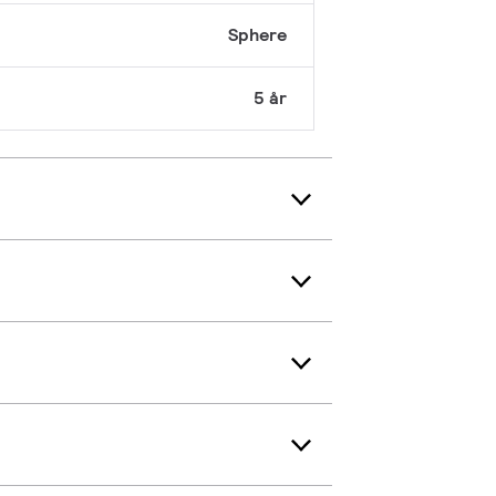
Sphere
5 år