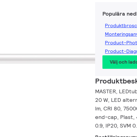
Populära ned
Produktbrosc
Monteringsanv
Product-Pho
Product-Dia
Välj och lad
Produktbesk
MASTER, LEDtub
20 W, LED alter
lm, CRI 80, 7500
end-cap, Plast,
0.9, IP20, SVM 0.