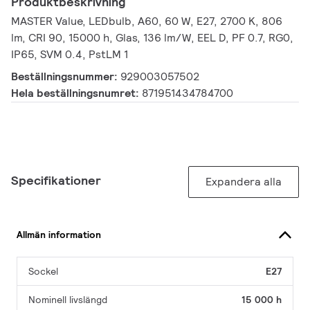
Produktbeskrivning
MASTER Value, LEDbulb, A60, 60 W, E27, 2700 K, 806
lm, CRI 90, 15000 h, Glas, 136 lm/W, EEL D, PF 0.7, RG0,
IP65, SVM 0.4, PstLM 1
Beställningsnummer:
929003057502
Hela beställningsnumret:
871951434784700
Specifikationer
Expandera alla
Allmän information
Sockel
E27
Nominell livslängd
15 000 h