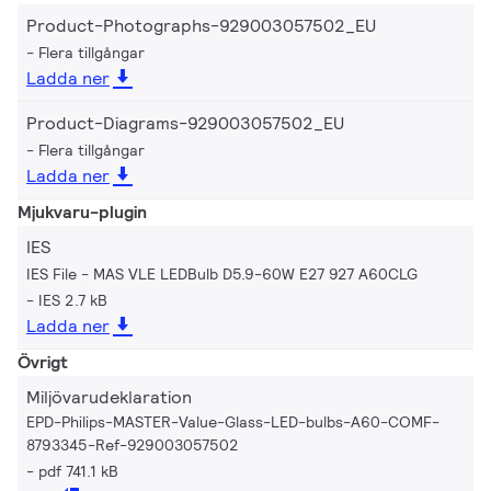
Product-Photographs-929003057502_EU
Flera tillgångar
Ladda ner
Product-Diagrams-929003057502_EU
Flera tillgångar
Ladda ner
Mjukvaru-plugin
IES
IES File - MAS VLE LEDBulb D5.9-60W E27 927 A60CLG
IES 2.7 kB
Ladda ner
Övrigt
Miljövarudeklaration
EPD-Philips-MASTER-Value-Glass-LED-bulbs-A60-COMF-
8793345-Ref-929003057502
pdf 741.1 kB