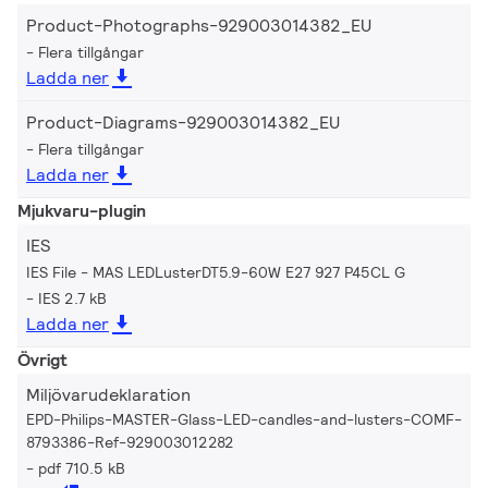
Product-Photographs-929003014382_EU
Flera tillgångar
Ladda ner
Product-Diagrams-929003014382_EU
Flera tillgångar
Ladda ner
Mjukvaru-plugin
IES
IES File - MAS LEDLusterDT5.9-60W E27 927 P45CL G
IES 2.7 kB
Ladda ner
Övrigt
Miljövarudeklaration
EPD-Philips-MASTER-Glass-LED-candles-and-lusters-COMF-
8793386-Ref-929003012282
pdf 710.5 kB