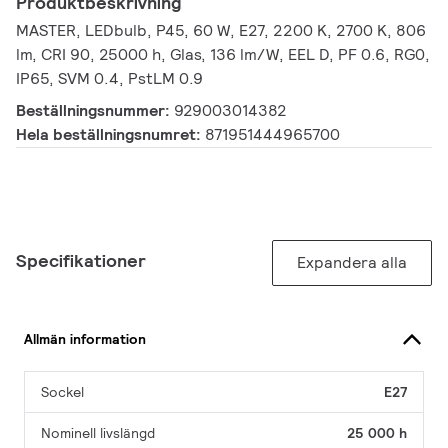
Produktbeskrivning
MASTER, LEDbulb, P45, 60 W, E27, 2200 K, 2700 K, 806
lm, CRI 90, 25000 h, Glas, 136 lm/W, EEL D, PF 0.6, RG0,
IP65, SVM 0.4, PstLM 0.9
Beställningsnummer:
929003014382
Hela beställningsnumret:
871951444965700
Specifikationer
Expandera alla
Allmän information
Sockel
E27
Nominell livslängd
25 000 h