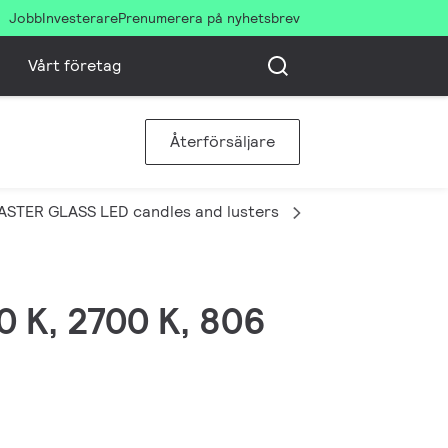
Jobb
Investerare
Prenumerera på nyhetsbrev
Vårt företag
Återförsäljare
ASTER GLASS LED candles and lusters
MAS LEDLusterDT5
0 K, 2700 K, 806