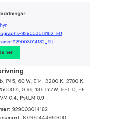
laddningar
hyr
tographs-929003014182_EU
grams-929003014182_EU
da ner
rivning
, P45, 60 W, E14, 2200 K, 2700 K,
25000 h, Glas, 136 lm/W, EEL D, PF
SVM 0.4, PstLM 0.9
mmer:
929003014182
gsnumret:
871951444961900