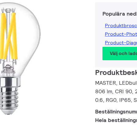
Populära ned
Produktbrosc
Product-Pho
Product-Dia
Välj och lad
Produktbesk
MASTER, LEDbulb
806 lm, CRI 90, 
0.6, RG0, IP65, 
Beställningsnu
Hela beställnin