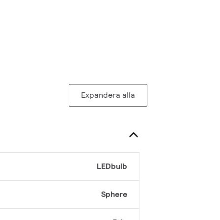
Expandera alla
LEDbulb
Sphere