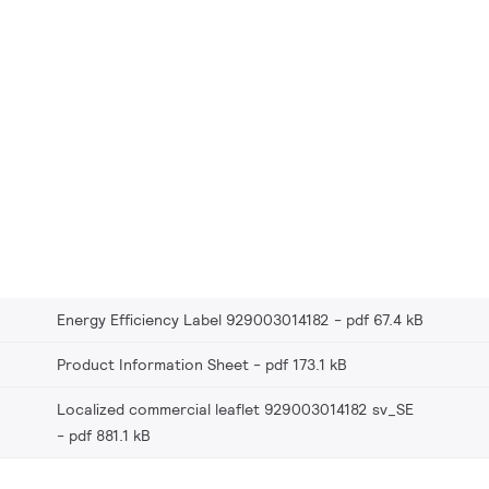
Energy Efficiency Label 929003014182
pdf 67.4 kB
Product Information Sheet
pdf 173.1 kB
Localized commercial leaflet 929003014182 sv_SE
pdf 881.1 kB