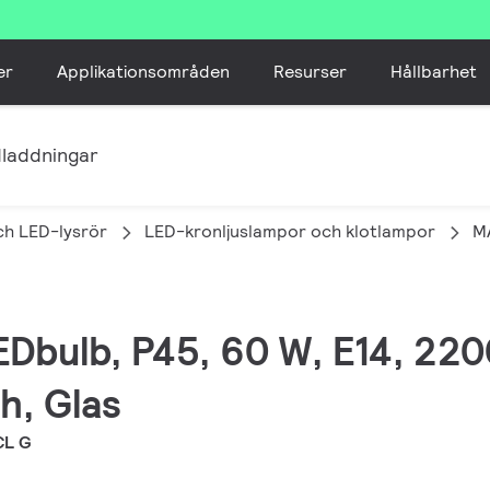
er
Applikationsområden
Resurser
Hållbarhet
laddningar
ch LED-lysrör
LED-kronljuslampor och klotlampor
M
EDbulb, P45, 60 W, E14, 220
h, Glas
CL G