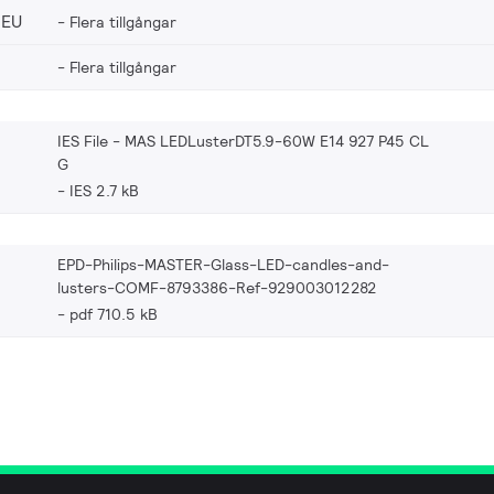
_EU
Flera tillgångar
Flera tillgångar
IES File - MAS LEDLusterDT5.9-60W E14 927 P45 CL
G
IES 2.7 kB
EPD-Philips-MASTER-Glass-LED-candles-and-
lusters-COMF-8793386-Ref-929003012282
pdf 710.5 kB