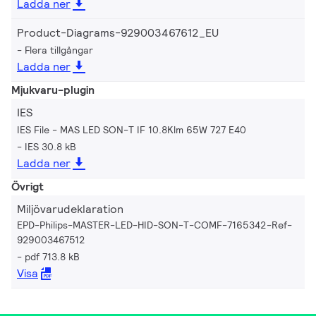
Ladda ner
Product-Diagrams-929003467612_EU
Flera tillgångar
Ladda ner
Mjukvaru-plugin
IES
IES File - MAS LED SON-T IF 10.8Klm 65W 727 E40
IES 30.8 kB
Ladda ner
Övrigt
Miljövarudeklaration
EPD-Philips-MASTER-LED-HID-SON-T-COMF-7165342-Ref-
929003467512
pdf 713.8 kB
Visa