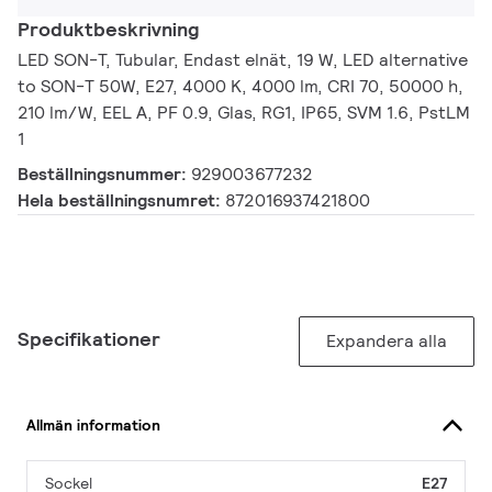
Produktbeskrivning
LED SON-T, Tubular, Endast elnät, 19 W, LED alternative
to SON-T 50W, E27, 4000 K, 4000 lm, CRI 70, 50000 h,
210 lm/W, EEL A, PF 0.9, Glas, RG1, IP65, SVM 1.6, PstLM
1
Beställningsnummer:
929003677232
Hela beställningsnumret:
872016937421800
Specifikationer
Expandera alla
Allmän information
Sockel
E27