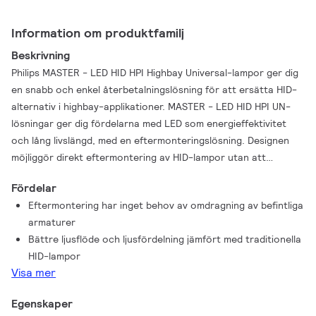
Information om produktfamilj
Beskrivning
Philips MASTER - LED HID HPI Highbay Universal-lampor ger dig
en snabb och enkel återbetalningslösning för att ersätta HID-
alternativ i highbay-applikationer. MASTER - LED HID HPI UN-
lösningar ger dig fördelarna med LED som energieffektivitet
och lång livslängd, med en eftermonteringslösning. Designen
möjliggör direkt eftermontering av HID-lampor utan att
armaturer eller drivdon behöver bytas ut. MASTER - LED HID
Fördelar
HPI UN-lampan är kompatibel med både 250W och 400W EM-
Eftermontering har inget behov av omdragning av befintliga
drivdon för att maximera möjligheten till sådana
armaturer
eftermonteringar. Smart tändning eliminerar tändfel och
Bättre ljusflöde och ljusfördelning jämfört med traditionella
fortsatt tändning, vilket kan leda till överhettning och EMI-
HID-lampor
risker. Flera spridningsvinklar och ett högt
Visa mer
färgåtergivningsindex förbättrar ljusfördelningen i medelhöga
och höga applikationer samtidigt som det skapar en bekväm,
Egenskaper
säker och högproduktiv miljö.