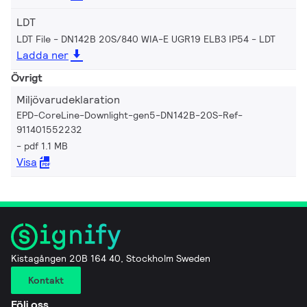
LDT
LDT File - DN142B 20S/840 WIA-E UGR19 ELB3 IP54
LDT
Ladda ner
Övrigt
Miljövarudeklaration
EPD-CoreLine-Downlight-gen5-DN142B-20S-Ref-
911401552232
pdf 1.1 MB
Visa
Kistagången 20B 164 40, Stockholm Sweden
Kontakt
Följ oss