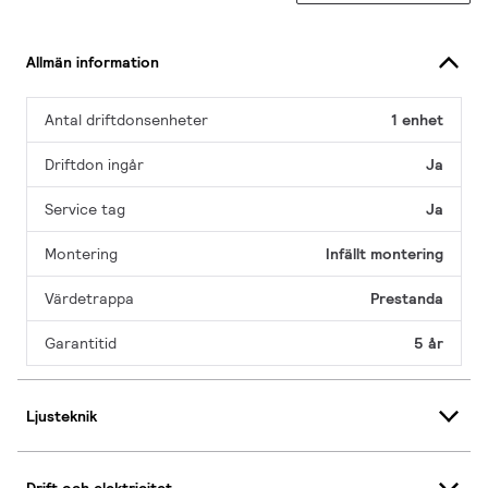
Allmän information
Antal driftdonsenheter
1 enhet
Driftdon ingår
Ja
Service tag
Ja
Montering
Infällt montering
Värdetrappa
Prestanda
Garantitid
5 år
Ljusteknik
Drift och elektricitet