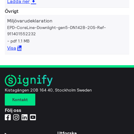
Ladda ner
Övrigt
Miljövarudeklaration
EPD-CoreLine-Downlight-gen5-DN142B-20S-Ref-
911401552232
pdf 1.1 MB
Visa
Kistagången 20B 164 40, Stockholm Sweden
Kontakt
Följ oss
Utforska