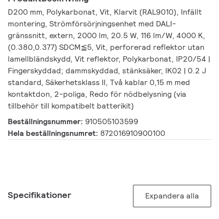
D200 mm, Polykarbonat, Vit, Klarvit (RAL9010), Infällt
montering, Strömförsörjningsenhet med DALI-
gränssnitt, extern, 2000 lm, 20.5 W, 116 lm/W, 4000 K,
(0.380,0.377) SDCM≦5, Vit, perforerad reflektor utan
lamellbländskydd, Vit reflektor, Polykarbonat, IP20/54 |
Fingerskyddad; dammskyddad, stänksäker, IK02 | 0.2 J
standard, Säkerhetsklass II, Två kablar 0,15 m med
kontaktdon, 2-poliga, Redo för nödbelysning (via
tillbehör till kompatibelt batterikit)
Beställningsnummer:
910505103599
Hela beställningsnumret:
872016910900100
Specifikationer
Expandera alla